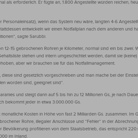
als erforderlich. Er fügte an, 1.800 Angestellte würden reichen, heu
Personaleinsatz), wenn das System neu wäre, langten 4-6 Angestellt
 stattdessen entwickeln wir einen Notfallplan nach dem anderen und 
itionen“, sagte Sarubbi.
on 12-15 gebrochenen Rohren je Kilometer, normal sind ein bis zwei.
r Gehaltsliste stehen und intern umgeschichtet werden, damit sie (kein
ehoben, aber wir brauchen sie für das Notfallmanagement.
i, diese sind gesetzlich vorgeschrieben und man mache bei der Einste
en worden sind, geeignet sind“.
anies und steigt dann auf 5 bis hin zu 12 Millionen Gs, je nach Daue
tlich bekommt jeder in etwa 3.000.000 Gs.
onatliche Kosten in Höhe von fast 2 Milliarden Gs. zusammen. Im
rochener Rohre, illegaler Anschlüsse und “Fehler“ in der Abrechnun
der Bevölkerung profitieren von dem Staatsbetrieb, das entspricht 220
000 im Inland.