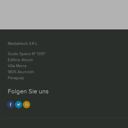
Mediablock S.R.L.
Guido Spano N° 1397
Edificio Atrium
Villa Morra
1805 Asunción
Paraguay
Folgen Sie uns