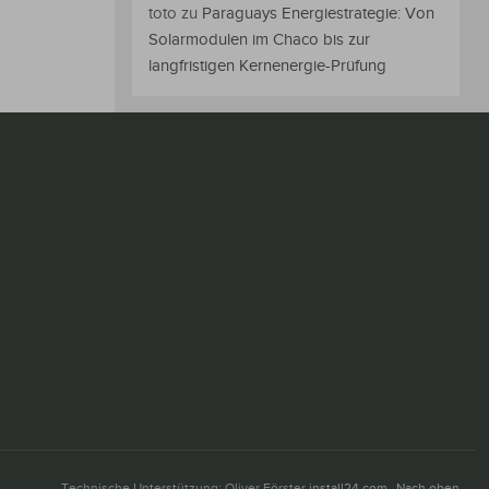
toto
zu
Paraguays Energiestrategie: Von
Solarmodulen im Chaco bis zur
langfristigen Kernenergie-Prüfung
Technische Unterstützung: Oliver Förster
install24.com
Nach oben