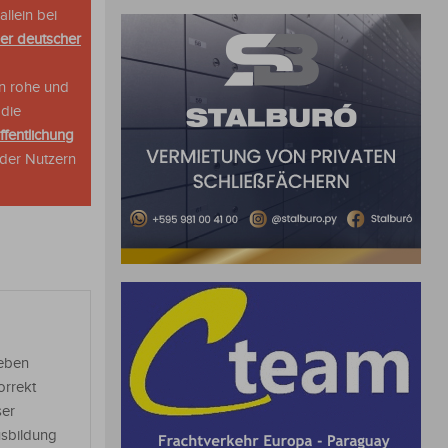
allein bei
her deutscher
n rohe und
 die
ffentlichung
oder Nutzern
geben
orrekt
ser
usbildung