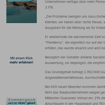
Unternehmen verfüge über mehr Personal 
2.176.
„Die Probleme zwingen uns dazu (hoher 
Klienten, wir haben aber nichts Neues,
Ausgaben für die Wartung als für Invest
Er wiederholte die alarmierende Zahl v
“Planilleros“, die eigentlich nur auf de
erfüllen, das wurde erkannt und wird b
Bezüglich der Gehälter erklärte Sarubb
Auswertung, ob diejenigen, die empfohl
Das Grundgehalt beträgt 2.392.000 Guar
Angestelltenverhältnisses, durchschnit
Bei 650 neuen Beamten kommen damit m
fährt das Staatsunternehmen wegen geb
Milliarden Guaranies Verlust ein. 21% 
Anschlüssen in der Hauptstadt und 110.