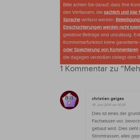
Bitte achten Sie darauf, dass Ihre K
den Verfassern, die
sachlich und klar 
Sprache
verfasst werden.
Beleidigung
Einschüchterungen werden nicht tolerie
geistlose Beiträge sind unzulässig. E
Kommentarfunktion keine garantierte o
oder Speicherung von Kommentaren
die dagegen verstoßen obliegt dem Be
1 Kommentar zu “
Mehr
christian geiges
19. Juni 2015 um 10:25
Dies ist eines der gru
Fachwissen vor, bevorzu
gebaut wird. Dies sieht
Stromtrassen, alles ge