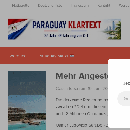
Netiquette
Deutschenliste
Impressum
Kontakt
Werbu
Werbung
Paraguay Markt
Mehr Angestellte a
Jet
Geschrieben am 19. Juni 2015
in
Nachri
Gib deine E-Mail-Adresse ein ...
Die derzeitige Regierung hat 2013 sch
zwischen 2014 und diesem Jahr wurden 
und 12 Millionen Guaranies je Monat.
Osmar Ludovicio Sarubbi (Beitragsbild),