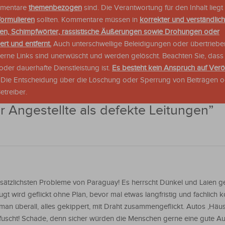
ommentare
themenbezogen
sind. Die Verantwortung für den Inhalt liegt 
formulieren
sollten. Kommentare müssen in
korrekter und verständlic
en, Schimpfwörter, rassistische Äußerungen sowie Drohungen oder
rt und entfernt.
Auch unterschwellige Beleidigungen oder übertriebe
xterne Links sind unerwüscht und werden gelöscht. Beachten Sie, dass
der dauerhafte Dienstleistung ist.
Es besteht kein Anspruch auf Verö
. Die Entscheidung über die Löschung oder Sperrung von Beiträgen 
treiber.
 Angestellte als defekte Leitungen
”
ndsätzlichsten Probleme von Paraguay! Es herrscht Dünkel und Laien 
gt wird geflickt ohne Plan, bevor mal etwas langfristig und fachlich k
 man überall, alles gekippert, mit Draht zusammengeflickt. Autos ,Häu
pfuscht! Schade, denn sicher würden die Menschen gerne eine gute A