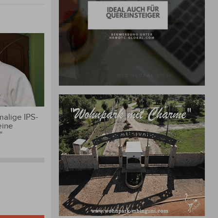
alige IPS-
eine
“