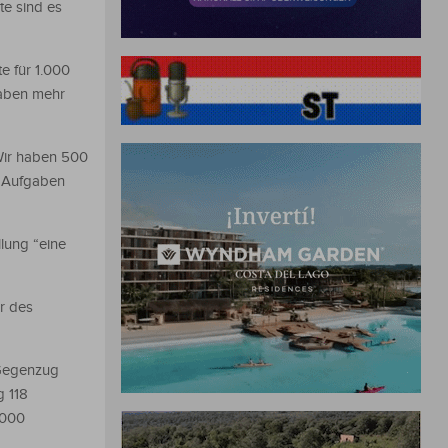
te sind es
e für 1.000
haben mehr
 Wir haben 500
e) Aufgaben
llung “eine
r des
 Gegenzug
g 118
.000