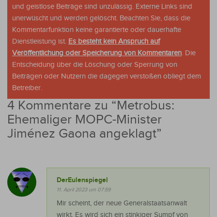
und geistlose Beiträge sind unzulässig. Externe Links sind
unerwüscht und werden gelöscht. Beachten Sie, dass die
Kommentarfunktion keine garantierte oder dauerhafte
Dienstleistung ist.
Es besteht kein Anspruch auf
Veröffentlichung oder Speicherung von Kommentaren
. Die
Entscheidung über die Löschung oder Sperrung von
Beiträgen oder Nutzern die dagegen verstoßen obliegt dem
Betreiber.
4 Kommentare zu “
Metrobus:
Ehemaliger MOPC-Minister
Jiménez Gaona angeklagt
”
DerEulenspiegel
11. April 2023 um 07:59
Mir scheint, der neue Generalstaatsanwalt
wirkt. Es wird sich ein stinkiger Sumpf von