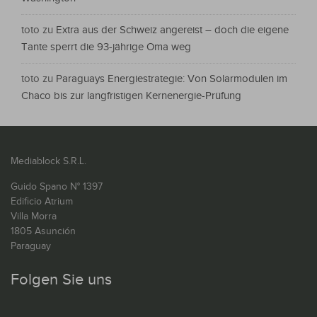
toto
zu
Extra aus der Schweiz angereist – doch die eigene
Tante sperrt die 93-jährige Oma weg
toto
zu
Paraguays Energiestrategie: Von Solarmodulen im
Chaco bis zur langfristigen Kernenergie-Prüfung
Mediablock S.R.L.
Guido Spano N° 1397
Edificio Atrium
Villa Morra
1805 Asunción
Paraguay
Folgen Sie uns