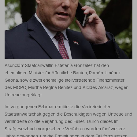
Asunción: Staatsanwältin Estefanía González hat den
ehemaligen Minister für öffentliche Bauten, Ramón Jiménez
Gaona, sowie zwei ehemalige stellvertretende Finanzminister
des MOPC, Martha Regina Benítez und Alcides Alcaraz, wegen
Untreue angeklagt.
Im vergangenen Februar ermittelte die Vertreterin der
Staatsanwaltschaft gegen die Beschuldigten wegen Untreue und
verhinderte so die Verjährung des Falles. Durch dieses im
Strafgesetzbuch vorgesehene Verfahren wurden fünf weitere
Jahre gewonnen, um die Ermittlungen in dem Fall fortzusetzen.