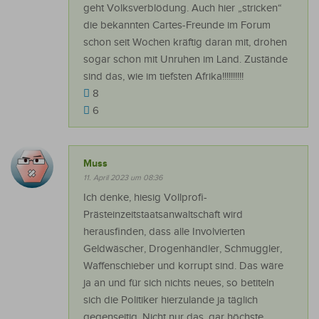
geht Volksverblödung. Auch hier „stricken“
die bekannten Cartes-Freunde im Forum
schon seit Wochen kräftig daran mit, drohen
sogar schon mit Unruhen im Land. Zustände
sind das, wie im tiefsten Afrika!!!!!!!!!!
8
6
Muss
11. April 2023 um 08:36
Ich denke, hiesig Vollprofi-
Prästeinzeitstaatsanwaltschaft wird
herausfinden, dass alle Involvierten
Geldwäscher, Drogenhändler, Schmuggler,
Waffenschieber und korrupt sind. Das wäre
ja an und für sich nichts neues, so betiteln
sich die Politiker hierzulande ja täglich
gegenseitig. Nicht nur das, gar höchste