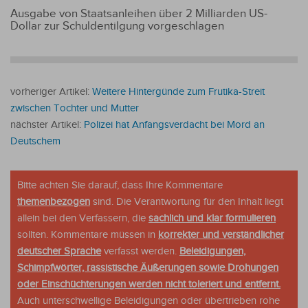
Ausgabe von Staatsanleihen über 2 Milliarden US-
Dollar zur Schuldentilgung vorgeschlagen
vorheriger Artikel:
Weitere Hintergünde zum Frutika-Streit
zwischen Tochter und Mutter
nächster Artikel:
Polizei hat Anfangsverdacht bei Mord an
Deutschem
Bitte achten Sie darauf, dass Ihre Kommentare
themenbezogen
sind. Die Verantwortung für den Inhalt liegt
allein bei den Verfassern, die
sachlich und klar formulieren
sollten. Kommentare müssen in
korrekter und verständlicher
deutscher Sprache
verfasst werden.
Beleidigungen,
Schimpfwörter, rassistische Äußerungen sowie Drohungen
oder Einschüchterungen werden nicht toleriert und entfernt.
Auch unterschwellige Beleidigungen oder übertrieben rohe