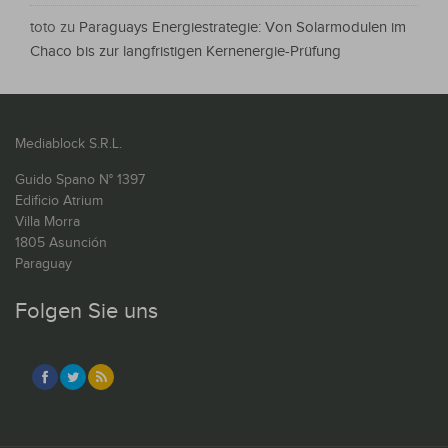
toto
zu
Paraguays Energiestrategie: Von Solarmodulen im
Chaco bis zur langfristigen Kernenergie-Prüfung
Mediablock S.R.L.
Guido Spano N° 1397
Edificio Atrium
Villa Morra
1805 Asunción
Paraguay
Folgen Sie uns