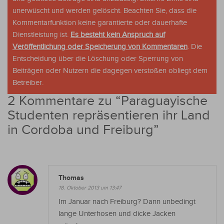
unerwüscht und werden gelöscht. Beachten Sie, dass die
Kommentarfunktion keine garantierte oder dauerhafte
Dienstleistung ist.
Es besteht kein Anspruch auf
Veröffentlichung oder Speicherung von Kommentaren
. Die
Entscheidung über die Löschung oder Sperrung von
Beiträgen oder Nutzern die dagegen verstoßen obliegt dem
Betreiber.
2 Kommentare zu “
Paraguayische
Studenten repräsentieren ihr Land
in Cordoba und Freiburg
”
Thomas
18. Oktober 2013 um 13:47
Im Januar nach Freiburg? Dann unbedingt
lange Unterhosen und dicke Jacken