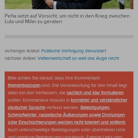
Peña setzt auf Vorsicht, um nicht in den Krieg zwischen
Lula und Milei zu geraten
vorheriger Artikel:
Politische Verfolgung denunziert
nächster Artikel:
Vetternwirtschaft so weit das Auge reicht
Bitte achten Sie darauf, dass Ihre Kommentare
themenbezogen
sind. Die Verantwortung für den Inhalt liegt
allein bei den Verfassern, die
sachlich und klar formulieren
sollten. Kommentare müssen in
korrekter und verständlicher
deutscher Sprache
verfasst werden.
Beleidigungen,
Schimpfwörter, rassistische Äußerungen sowie Drohungen
oder Einschüchterungen werden nicht toleriert und entfernt.
Auch unterschwellige Beleidigungen oder übertrieben rohe
und geistlose Beiträge sind unzulässig. Externe Links sind