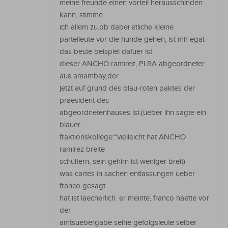
meine freunde einen vorteil herausschinden
kann, stimme
ich allem zu.ob dabei etliche kleine
parteileute vor die hunde gehen, ist mir egal.
das beste beispiel dafuer ist
dieser ANCHO ramirez, PLRA abgeordneter
aus amambay,der
jetzt auf grund des blau-roten paktes der
praesident des
abgeordnetenhauses ist.(ueber ihn sagte ein
blauer
fraktionskollege:“vielleicht hat ANCHO
ramirez breite
schultern, sein gehirn ist weniger breit)
was cartes in sachen entlassungen ueber
franco gesagt
hat ist laecherlich. er meinte, franco haette vor
der
amtsuebergabe seine gefolgsleute selber