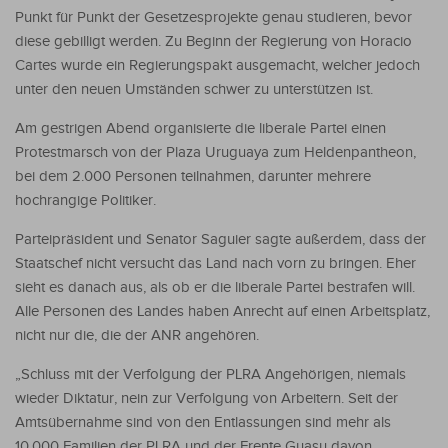
Punkt für Punkt der Gesetzesprojekte genau studieren, bevor
diese gebilligt werden. Zu Beginn der Regierung von Horacio
Cartes wurde ein Regierungspakt ausgemacht, welcher jedoch
unter den neuen Umständen schwer zu unterstützen ist.
Am gestrigen Abend organisierte die liberale Partei einen
Protestmarsch von der Plaza Uruguaya zum Heldenpantheon,
bei dem 2.000 Personen teilnahmen, darunter mehrere
hochrangige Politiker.
Parteipräsident und Senator Saguier sagte außerdem, dass der
Staatschef nicht versucht das Land nach vorn zu bringen. Eher
sieht es danach aus, als ob er die liberale Partei bestrafen will.
Alle Personen des Landes haben Anrecht auf einen Arbeitsplatz,
nicht nur die, die der ANR angehören.
„Schluss mit der Verfolgung der PLRA Angehörigen, niemals
wieder Diktatur, nein zur Verfolgung von Arbeitern. Seit der
Amtsübernahme sind von den Entlassungen sind mehr als
10.000 Familien der PLRA und der Frente Guasu davon