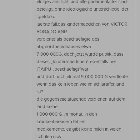
einiges ans licht. und alle parlamentarier sind
beteiligt, ohne ideologische unterschiede. der
spektaku
laerste fall.das kindermaedchen von VICTOR
BOGADO ANR
verdiente als beschaeftigte des
abgeordnetenhauses etwa
7 000 000G. doch jetzt wurde publik, dass
dieses „kindermaedchen“ ebenfalls bei
ITAIPU „beschaeftigt“war
und dort noch einmal 9 000 000 G verdiente.
wenn das kein leben wie im schlaraffenland
ist?
die gegenseite.tausende verdienen auf dem
land keine
1 000 000 G im monat, in den
krankenhaeusern fehlen
medikamente, es gibt keine milch in vielen
schulen usw.