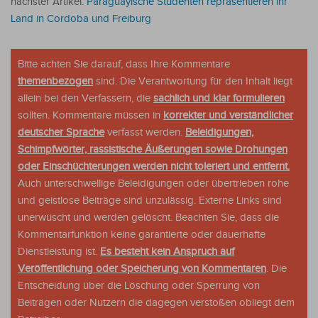
nächster Artikel:
Paraguayische Studenten repräsentieren ihr
Land in Cordoba und Freiburg
Bitte achten Sie darauf, dass Ihre Kommentare
themenbezogen
sind. Die Verantwortung für den Inhalt liegt
allein bei den Verfassern, die
sachlich und klar formulieren
sollten. Kommentare müssen in
korrekter und verständlicher
deutscher Sprache
verfasst werden.
Beleidigungen,
Schimpfwörter, rassistische Äußerungen sowie Drohungen
oder Einschüchterungen werden nicht toleriert und entfernt.
Auch unterschwellige Beleidigungen oder übertrieben rohe
und geistlose Beiträge sind unzulässig. Externe Links sind
unerwüscht und werden gelöscht. Beachten Sie, dass die
Kommentarfunktion keine garantierte oder dauerhafte
Dienstleistung ist.
Es besteht kein Anspruch auf
Veröffentlichung oder Speicherung von Kommentaren
. Die
Entscheidung über die Löschung oder Sperrung von
Beiträgen oder Nutzern die dagegen verstoßen obliegt dem