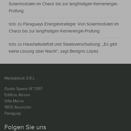
Solarmodulen im Chaco bis zur langfristigen Kernenergie-
Prüfung
toto
zu
Paraguays Energiestrategie: Von Solarmodulen im
Chaco bis zur langfristigen Kernenergie-Prüfung
toto
zu
Haushaltsdefizit und Staatsverschuldung: „Es gibt
keine Lösung über Nacht“, sagt Benigno López
Mediablock S.R.L.
Guido Spano N° 1397
Edificio Atrium
Villa Morra
1805 Asunción
Paraguay
Folgen Sie uns