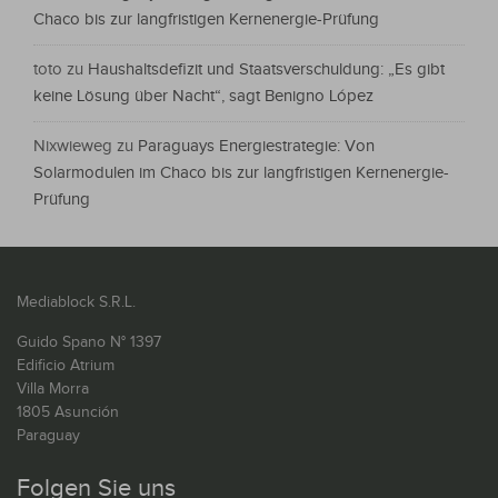
Chaco bis zur langfristigen Kernenergie-Prüfung
toto
zu
Haushaltsdefizit und Staatsverschuldung: „Es gibt
keine Lösung über Nacht“, sagt Benigno López
Nixwieweg
zu
Paraguays Energiestrategie: Von
Solarmodulen im Chaco bis zur langfristigen Kernenergie-
Prüfung
Mediablock S.R.L.
Guido Spano N° 1397
Edificio Atrium
Villa Morra
1805 Asunción
Paraguay
Folgen Sie uns