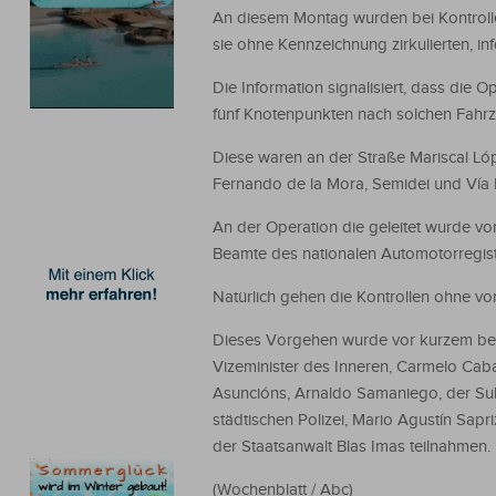
An diesem Montag wurden bei Kontroll
sie ohne Kennzeichnung zirkulierten, i
Die Information signalisiert, dass die 
fünf Knotenpunkten nach solchen Fahr
Diese waren an der Straße Mariscal L
Fernando de la Mora, Semidei und Vía 
An der Operation die geleitet wurde vo
Beamte des nationalen Automotorregiste
Natürlich gehen die Kontrollen ohne v
Dieses Vorgehen wurde vor kurzem bei
Vizeminister des Inneren, Carmelo Caba
Asuncións, Arnaldo Samaniego, der Subk
städtischen Polizei, Mario Agustín Sapr
der Staatsanwalt Blas Imas teilnahmen.
(Wochenblatt / Abc)