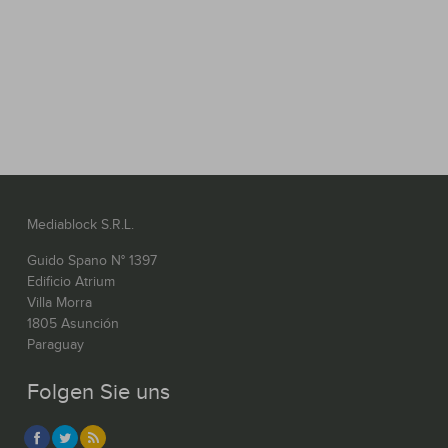
Mediablock S.R.L.
Guido Spano N° 1397
Edificio Atrium
Villa Morra
1805 Asunción
Paraguay
Folgen Sie uns