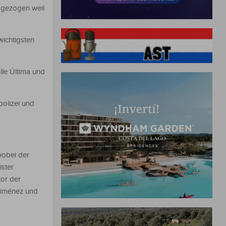
 gezogen weil
wichtigsten
le Última und
polizei und
wobei der
ister
tor der
 Giménez und