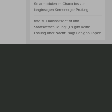
Solarmodulen im Chaco bis zur
langfristigen Kernenergie-Prüfung
toto
zu
Haushaltsdefizit und
Staatsverschuldung: „Es gibt keine
Lösung über Nacht“, sagt Benigno López