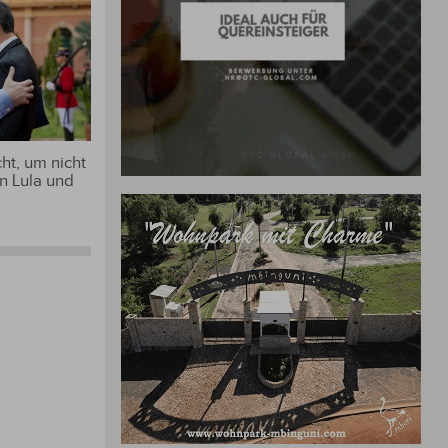
ht, um nicht
n Lula und