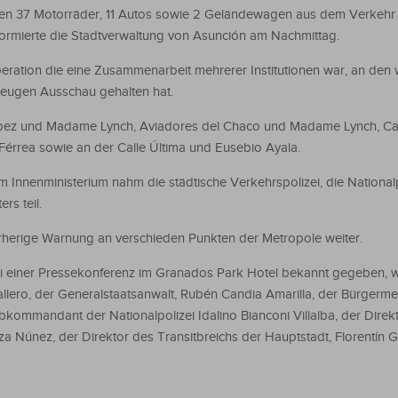
en 37 Motorräder, 11 Autos sowie 2 Geländewagen aus dem Verkehr
nformierte die Stadtverwaltung von Asunción am Nachmittag.
Operation die eine Zusammenarbeit mehrerer Institutionen war, an den 
zeugen Ausschau gehalten hat.
ópez und Madame Lynch, Aviadores del Chaco und Madame Lynch, Cal
Férrea sowie an der Calle Última und Eusebio Ayala.
m Innenministerium nahm die städtische Verkehrspolizei, die National
rs teil.
orherige Warnung an verschieden Punkten der Metropole weiter.
 einer Pressekonferenz im Granados Park Hotel bekannt gegeben, 
llero, der Generalstaatsanwalt, Rubén Candia Amarilla, der Bürgerme
ommandant der Nationalpolizei Idalino Bianconi Villalba, der Direk
iza Núnez, der Direktor des Transitbreichs der Hauptstadt, Florentín