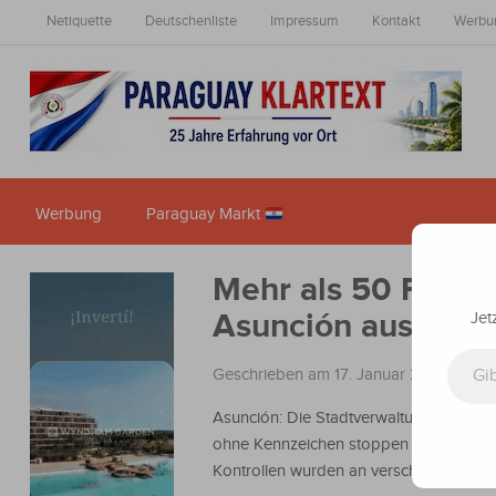
Netiquette
Deutschenliste
Impressum
Kontakt
Werbu
Werbung
Paraguay Markt
Mehr als 50 Fahrz
Asunción aus dem
Jet
Gib deine E-Mail-Adresse ein ...
Geschrieben am 17. Januar 2011
in
Nach
Asunción: Die Stadtverwaltung von Asun
ohne Kennzeichen stoppen sollte, mehr
Kontrollen wurden an verschiedenen Pun