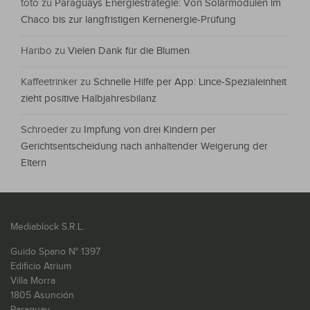
toto
zu
Paraguays Energiestrategie: Von Solarmodulen im
Chaco bis zur langfristigen Kernenergie-Prüfung
Haribo
zu
Vielen Dank für die Blumen
Kaffeetrinker
zu
Schnelle Hilfe per App: Lince-Spezialeinheit
zieht positive Halbjahresbilanz
Schroeder
zu
Impfung von drei Kindern per
Gerichtsentscheidung nach anhaltender Weigerung der
Eltern
Mediablock S.R.L.
Guido Spano N° 1397
Edificio Atrium
Villa Morra
1805 Asunción
Paraguay