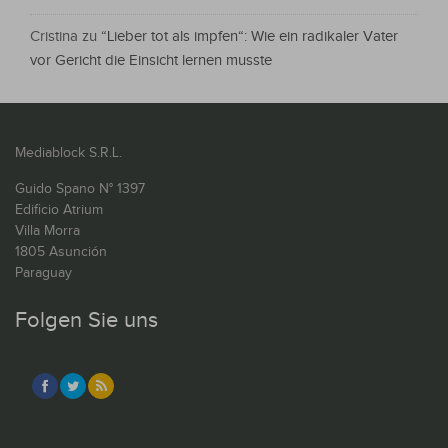
Cristina
zu
“Lieber tot als impfen“: Wie ein radikaler Vater
vor Gericht die Einsicht lernen musste
Mediablock S.R.L.
Guido Spano N° 1397
Edificio Atrium
Villa Morra
1805 Asunción
Paraguay
Folgen Sie uns