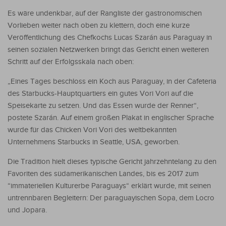
Es wäre undenkbar, auf der Rangliste der gastronomischen
Vorlieben weiter nach oben zu klettern, doch eine kurze
Veröffentlichung des Chefkochs Lucas Szarán aus Paraguay in
seinen sozialen Netzwerken bringt das Gericht einen weiteren
Schritt auf der Erfolgsskala nach oben:
„Eines Tages beschloss ein Koch aus Paraguay, in der Cafeteria
des Starbucks-Hauptquartiers ein gutes Vori Vori auf die
Speisekarte zu setzen. Und das Essen wurde der Renner“,
postete Szarán. Auf einem großen Plakat in englischer Sprache
wurde für das Chicken Vori Vori des weltbekannten
Unternehmens Starbucks in Seattle, USA, geworben.
Die Tradition hielt dieses typische Gericht jahrzehntelang zu den
Favoriten des südamerikanischen Landes, bis es 2017 zum
“immateriellen Kulturerbe Paraguays“ erklärt wurde, mit seinen
untrennbaren Begleitern: Der paraguayischen Sopa, dem Locro
und Jopara.