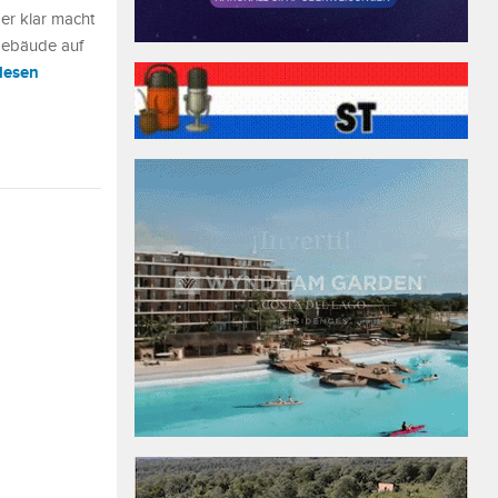
der klar macht
 Gebäude auf
 lesen