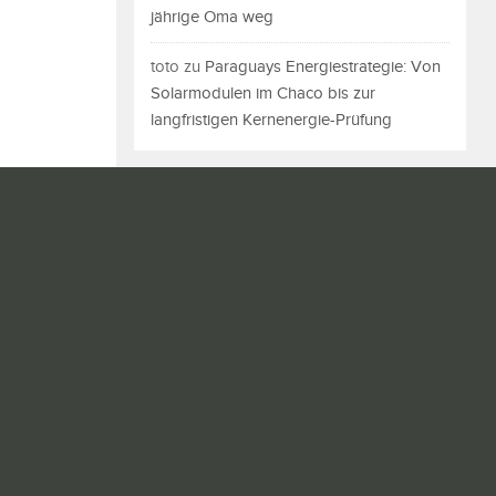
jährige Oma weg
toto
zu
Paraguays Energiestrategie: Von
Solarmodulen im Chaco bis zur
langfristigen Kernenergie-Prüfung