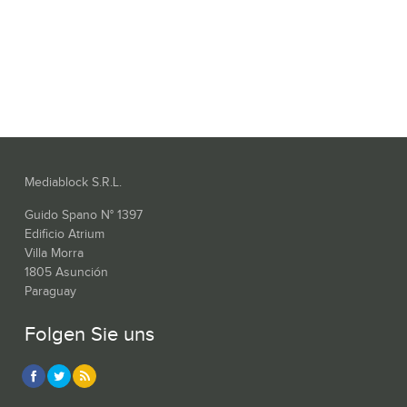
Mediablock S.R.L.
Guido Spano N° 1397
Edificio Atrium
Villa Morra
1805 Asunción
Paraguay
Folgen Sie uns