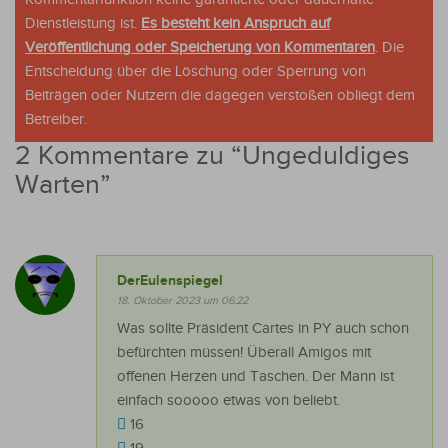
Dienstleistung ist.
Es besteht kein Anspruch auf
Veröffentlichung oder Speicherung von Kommentaren
. Die
Entscheidung über die Löschung oder Sperrung von
Beiträgen oder Nutzern die dagegen verstoßen obliegt dem
Betreiber.
2 Kommentare zu “
Ungeduldiges
Warten
”
DerEulenspiegel
18. Oktober 2023 um 06:22
Was sollte Präsident Cartes in PY auch schon
befürchten müssen! Überall Amigos mit
offenen Herzen und Taschen. Der Mann ist
einfach sooooo etwas von beliebt.
16