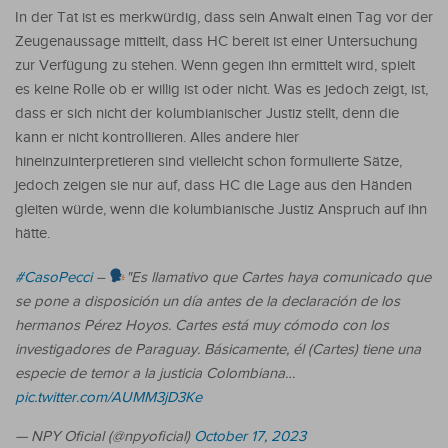
In der Tat ist es merkwürdig, dass sein Anwalt einen Tag vor der
Zeugenaussage mitteilt, dass HC bereit ist einer Untersuchung
zur Verfügung zu stehen. Wenn gegen ihn ermittelt wird, spielt
es keine Rolle ob er willig ist oder nicht. Was es jedoch zeigt, ist,
dass er sich nicht der kolumbianischer Justiz stellt, denn die
kann er nicht kontrollieren. Alles andere hier
hineinzuinterpretieren sind vielleicht schon formulierte Sätze,
jedoch zeigen sie nur auf, dass HC die Lage aus den Händen
gleiten würde, wenn die kolumbianische Justiz Anspruch auf ihn
hätte.
#CasoPecci
–
"Es llamativo que Cartes haya comunicado que
se pone a disposición un día antes de la declaración de los
hermanos Pérez Hoyos. Cartes está muy cómodo con los
investigadores de Paraguay. Básicamente, él (Cartes) tiene una
especie de temor a la justicia Colombiana…
pic.twitter.com/AUMM3jD3Ke
— NPY Oficial (@npyoficial)
October 17, 2023