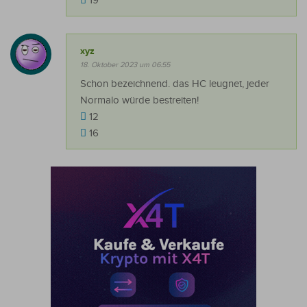
19
xyz
18. Oktober 2023 um 06:55
Schon bezeichnend. das HC leugnet, jeder
Normalo würde bestreiten!
12
16