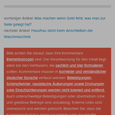
vorheriger Artikel:
Was machen wenn Geld fehlt, was man zur
Seite gelegt hat?
nächster Artikel:
Hausfrau stirbt beim Anschließen der
Waschmaschine
Bitte achten Sie darauf, dass Ihre Kommentare
themenbezogen
sind. Die Verantwortung für den Inhalt liegt
allein bei den Verfassern, die
sachlich und klar formulieren
sollten. Kommentare müssen in
korrekter und verständlicher
deutscher Sprache
verfasst werden.
Beleidigungen,
Schimpfwörter, rassistische Äußerungen sowie Drohungen
oder Einschüchterungen werden nicht toleriert und entfernt.
Auch unterschwellige Beleidigungen oder übertrieben rohe
und geistlose Beiträge sind unzulässig. Externe Links sind
unerwüscht und werden gelöscht. Beachten Sie, dass die
Kommentarfunktion keine garantierte oder dauerhafte