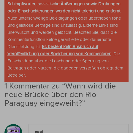
Schimpfwörter, rassistische Äußerungen sowie Drohungen
oder Einschüchterungen werden nicht toleriert und entfernt.
Auch unterschwellige Beleidigungen oder übertrieben rohe
und geistlose Beiträge sind unzulässig. Externe Links sind
unerwüscht und werden gelöscht. Beachten Sie, dass die
Kommentarfunktion keine garantierte oder dauerhafte
Dienstleistung ist.
Es besteht kein Anspruch auf
Veröffentlichung oder Speicherung von Kommentaren
. Die
Entscheidung über die Löschung oder Sperrung von
Beiträgen oder Nutzern die dagegen verstoßen obliegt dem
Betreiber.
1 Kommentar zu “
Wann wird die
neue Brücke über den Rio
Paraguay eingeweiht?
”
eggi