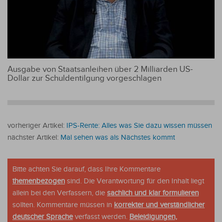
Ausgabe von Staatsanleihen über 2 Milliarden US-
Dollar zur Schuldentilgung vorgeschlagen
vorheriger Artikel:
IPS-Rente: Alles was Sie dazu wissen müssen
nächster Artikel:
Mal sehen was als Nächstes kommt
Bitte achten Sie darauf, dass Ihre Kommentare
themenbezogen
sind. Die Verantwortung für den Inhalt liegt
allein bei den Verfassern, die
sachlich und klar formulieren
sollten. Kommentare müssen in
korrekter und verständlicher
deutscher Sprache
verfasst werden.
Beleidigungen,