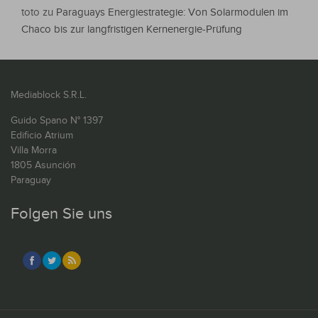
toto
zu
Paraguays Energiestrategie: Von Solarmodulen im
Chaco bis zur langfristigen Kernenergie-Prüfung
Mediablock S.R.L.
Guido Spano N° 1397
Edificio Atrium
Villa Morra
1805 Asunción
Paraguay
Folgen Sie uns