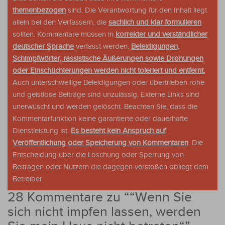
themenbezogen
sind. Die Verantwortung für den Inhalt liegt
allein bei den Verfassern, die
sachlich und klar formulieren
sollten. Kommentare müssen in
korrekter und verständlicher
deutscher Sprache
verfasst werden.
Beleidigungen,
Schimpfwörter, rassistische Äußerungen sowie Drohungen
oder Einschüchterungen werden nicht toleriert und entfernt.
Auch unterschwellige Beleidigungen oder übertrieben rohe
und geistlose Beiträge sind unzulässig. Externe Links sind
unerwüscht und werden gelöscht. Beachten Sie, dass die
Kommentarfunktion keine garantierte oder dauerhafte
Dienstleistung ist.
Es besteht kein Anspruch auf
Veröffentlichung oder Speicherung von Kommentaren
. Die
Entscheidung über die Löschung oder Sperrung von
Beiträgen oder Nutzern die dagegen verstoßen obliegt dem
Betreiber.
28 Kommentare zu “
“Wenn Sie
sich nicht impfen lassen, werden