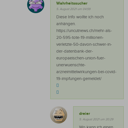
Wahrheitssucher
5. August 2021 um 04:59
Diese Info wollte ich noch
anhängen.
https://uncutnews.ch/mehr-als-
20-595-tote-19-millionen-
verletzte-50-davon-schwer-in-
der-datenbank-der-
europaeischen-union-fuer-
unerwuenschte-
arzneimittelwirkungen-bei-covid-
19-impfungen-gemeldet/
dreier
5. August 2021 um 20:29
Wo kann ich einen