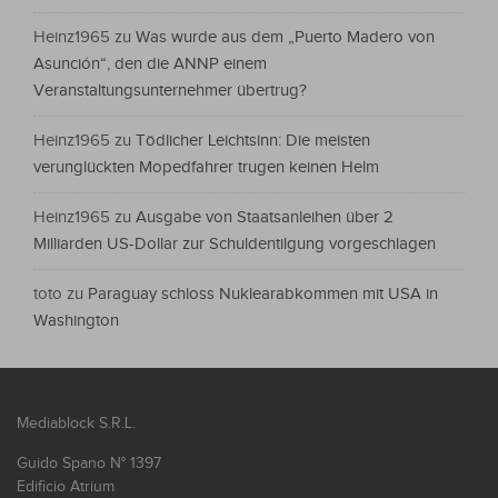
Heinz1965
zu
Was wurde aus dem „Puerto Madero von
Asunción“, den die ANNP einem
Veranstaltungsunternehmer übertrug?
Heinz1965
zu
Tödlicher Leichtsinn: Die meisten
verunglückten Mopedfahrer trugen keinen Helm
Heinz1965
zu
Ausgabe von Staatsanleihen über 2
Milliarden US-Dollar zur Schuldentilgung vorgeschlagen
toto
zu
Paraguay schloss Nuklearabkommen mit USA in
Washington
Mediablock S.R.L.
Guido Spano N° 1397
Edificio Atrium