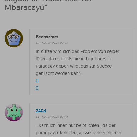
Mbaracayú
”
Beobachter
12. Juli 2012 um 19:30
In Kürze wird sich das Problem von selber
lösen, da es nichts mehr Jagdbares in
Paraguay geben wird, das zur Strecke
gebracht werden kann.
240d
14. Juli 2012 um 16:09
…kann ich ihnen nur beipflichten , da der
paraguayer kein tier , ausser seiner eigenen