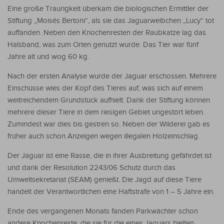
Eine große Traurigkeit überkam die biologischen Ermittler der
Stiftung „Moisés Bertoni“, als sie das Jaguarweibchen „Lucy“ tot
auffanden. Neben den Knochenresten der Raubkatze lag das
Halsband, was zum Orten genutzt wurde. Das Tier war fünf
Jahre alt und wog 60 kg.
Nach der ersten Analyse wurde der Jaguar erschossen. Mehrere
Einschüsse wies der Kopf des Tieres auf, was sich auf einem
weitreichendem Grundstück aufhielt. Dank der Stiftung können
mehrere dieser Tiere in dem riesigen Gebiet ungestört leben.
Zumindest war dies bis gestren so. Neben der Wilderei gab es
früher auch schon Anzeigen wegen illegalen Holzeinschlag.
Der Jaguar ist eine Rasse, die in ihrer Ausbreitung gefährdet ist
und dank der Resolution 2243/06 Schutz durch das
Umweltsekretariat (SEAM) genießt. Die Jagd auf diese Tiere
handelt der Verantwortlichen eine Haftstrafe von 1 – 5 Jahre ein.
Ende des vergangenen Monats fanden Parkwächter schon
andere Knochenreste, die sie für die eines Jaguars hielten.