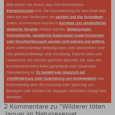
Bitte achten Sie darauf, dass Ihre Kommentare
themenbezogen
sind. Die Verantwortung für den Inhalt liegt
allein bei den Verfassern, die
sachlich und klar formulieren
sollten. Kommentare müssen in
korrekter und verständlicher
deutscher Sprache
verfasst werden.
Beleidigungen,
Schimpfwörter, rassistische Äußerungen sowie Drohungen
oder Einschüchterungen werden nicht toleriert und entfernt.
Auch unterschwellige Beleidigungen oder übertrieben rohe
und geistlose Beiträge sind unzulässig. Externe Links sind
unerwüscht und werden gelöscht. Beachten Sie, dass die
Kommentarfunktion keine garantierte oder dauerhafte
Dienstleistung ist.
Es besteht kein Anspruch auf
Veröffentlichung oder Speicherung von Kommentaren
. Die
Entscheidung über die Löschung oder Sperrung von
Beiträgen oder Nutzern die dagegen verstoßen obliegt dem
Betreiber.
2 Kommentare zu “
Wilderer töten
Jaguar im Naturreservat