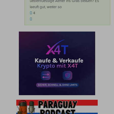
ueberfluessige Atmer ins Gras beißen? Es
laeuft gut, weiter so
4