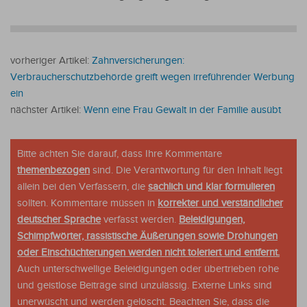
vorheriger Artikel:
Zahnversicherungen:
Verbraucherschutzbehörde greift wegen irreführender Werbung
ein
nächster Artikel:
Wenn eine Frau Gewalt in der Familie ausübt
Bitte achten Sie darauf, dass Ihre Kommentare
themenbezogen
sind. Die Verantwortung für den Inhalt liegt
allein bei den Verfassern, die
sachlich und klar formulieren
sollten. Kommentare müssen in
korrekter und verständlicher
deutscher Sprache
verfasst werden.
Beleidigungen,
Schimpfwörter, rassistische Äußerungen sowie Drohungen
oder Einschüchterungen werden nicht toleriert und entfernt.
Auch unterschwellige Beleidigungen oder übertrieben rohe
und geistlose Beiträge sind unzulässig. Externe Links sind
unerwüscht und werden gelöscht. Beachten Sie, dass die