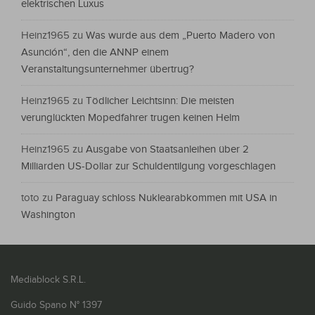
elektrischen Luxus
Heinz1965
zu
Was wurde aus dem „Puerto Madero von
Asunción“, den die ANNP einem
Veranstaltungsunternehmer übertrug?
Heinz1965
zu
Tödlicher Leichtsinn: Die meisten
verunglückten Mopedfahrer trugen keinen Helm
Heinz1965
zu
Ausgabe von Staatsanleihen über 2
Milliarden US-Dollar zur Schuldentilgung vorgeschlagen
toto
zu
Paraguay schloss Nuklearabkommen mit USA in
Washington
Mediablock S.R.L.
Guido Spano N° 1397