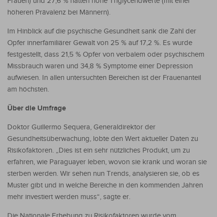
Frauen) und 27,6 % hatten hohe Triglyceridwerte (mit einer
höheren Prävalenz bei Männern).
Im Hinblick auf die psychische Gesundheit sank die Zahl der
Opfer innerfamiliärer Gewalt von 25 % auf 17,2 %. Es wurde
festgestellt, dass 21,5 % Opfer von verbalem oder psychischem
Missbrauch waren und 34,8 % Symptome einer Depression
aufwiesen. In allen untersuchten Bereichen ist der Frauenanteil
am höchsten.
Über die Umfrage
Doktor Guillermo Sequera, Generaldirektor der
Gesundheitsüberwachung, lobte den Wert aktueller Daten zu
Risikofaktoren. „Dies ist ein sehr nützliches Produkt, um zu
erfahren, wie Paraguayer leben, wovon sie krank und woran sie
sterben werden. Wir sehen nun Trends, analysieren sie, ob es
Muster gibt und in welche Bereiche in den kommenden Jahren
mehr investiert werden muss“, sagte er.
Die Nationale Erhebung zu Risikofaktoren wurde vom