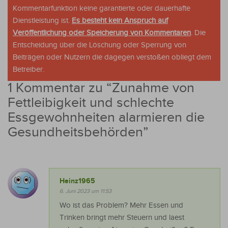
Kommentarfunktion keine garantierte oder dauerhafte
Dienstleistung ist.
Es besteht kein Anspruch auf
Veröffentlichung oder Speicherung von Kommentaren
. Die
Entscheidung über die Löschung oder Sperrung von
Beiträgen oder Nutzern die dagegen verstoßen obliegt dem
Betreiber.
1 Kommentar zu “
Zunahme von
Fettleibigkeit und schlechte
Essgewohnheiten alarmieren die
Gesundheitsbehörden
”
Heinz1965
6. Juni 2023 um 11:53
Wo ist das Problem? Mehr Essen und
Trinken bringt mehr Steuern und laest