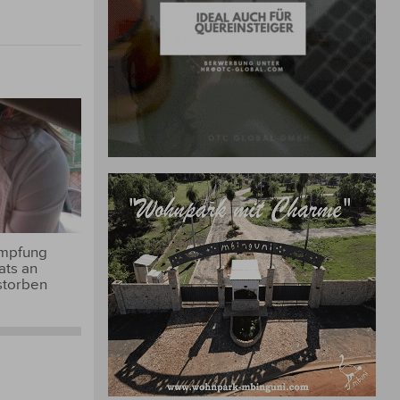
Impfung
ats an
storben