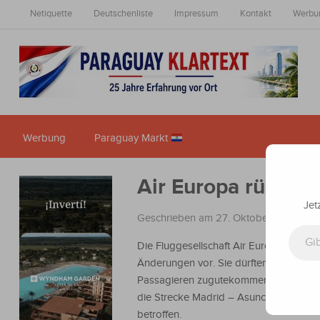
Netiquette
Deutschenliste
Impressum
Kontakt
Werbu
Werbung
Paraguay Markt
Air Europa rüstet 
Jet
Geschrieben am 27. Oktober 2016
in
N
Gib deine E-Mail-Adresse ein ...
Die Fluggesellschaft Air Europa nimmt 
Änderungen vor. Sie dürften ebenfalls 
Passagieren zugutekommen. Vorerst is
die Strecke Madrid – Asunción noch ni
betroffen.