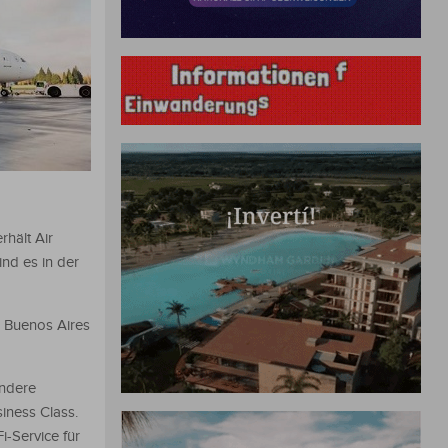
hält Air
nd es in der
 Buenos Aires
andere
iness Class.
i-Service für