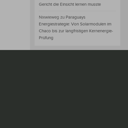
Gericht die Einsicht lernen musste
Nixwieweg
zu
Paraguays
Energiestrategie: Von Solarmodulen im
Chaco bis zur langfristigen Kernenergie-
Prüfung