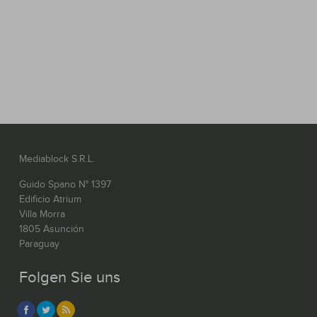
Mediablock S.R.L.
Guido Spano N° 1397
Edificio Atrium
Villa Morra
1805 Asunción
Paraguay
Folgen Sie uns