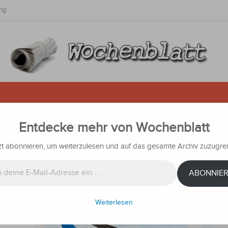
ng
Entdecke mehr von Wochenblatt
um
zt abonnieren, um weiterzulesen und auf das gesamte Archiv zuzugrei
achrichten
ABONNIE
einige
den
t aber
Weiterlesen
cht