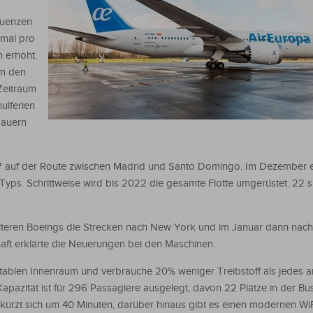
quenzen
rmal pro
 erhöht.
um den
Zeitraum
ulferien
dauern
787 auf der Route zwischen Madrid und Santo Domingo. Im Dezember er
yps. Schrittweise wird bis 2022 die gesamte Flotte umgerüstet. 22 si
teren Boeings die Strecken nach New York und im Januar dann nach
haft erklärte die Neuerungen bei den Maschinen.
ablen Innenraum und verbrauche 20% weniger Treibstoff als jedes 
apazität ist für 296 Passagiere ausgelegt, davon 22 Plätze in der Bus
rkürzt sich um 40 Minuten, darüber hinaus gibt es einen modernen WiF