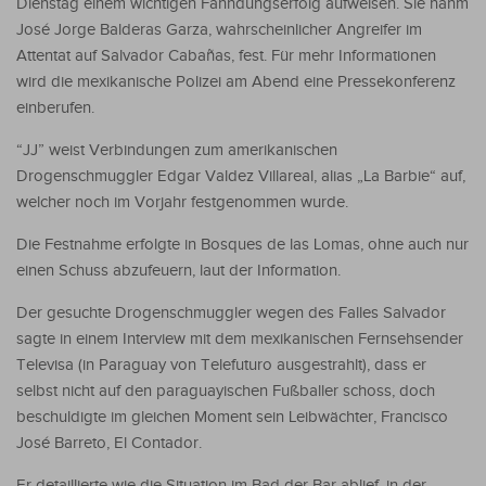
Dienstag einem wichtigen Fahndungserfolg aufweisen. Sie nahm
José Jorge Balderas Garza, wahrscheinlicher Angreifer im
Attentat auf Salvador Cabañas, fest. Für mehr Informationen
wird die mexikanische Polizei am Abend eine Pressekonferenz
einberufen.
“JJ” weist Verbindungen zum amerikanischen
Drogenschmuggler Edgar Valdez Villareal, alias „La Barbie“ auf,
welcher noch im Vorjahr festgenommen wurde.
Die Festnahme erfolgte in Bosques de las Lomas, ohne auch nur
einen Schuss abzufeuern, laut der Information.
Der gesuchte Drogenschmuggler wegen des Falles Salvador
sagte in einem Interview mit dem mexikanischen Fernsehsender
Televisa (in Paraguay von Telefuturo ausgestrahlt), dass er
selbst nicht auf den paraguayischen Fußballer schoss, doch
beschuldigte im gleichen Moment sein Leibwächter, Francisco
José Barreto, El Contador.
Er detaillierte wie die Situation im Bad der Bar ablief, in der