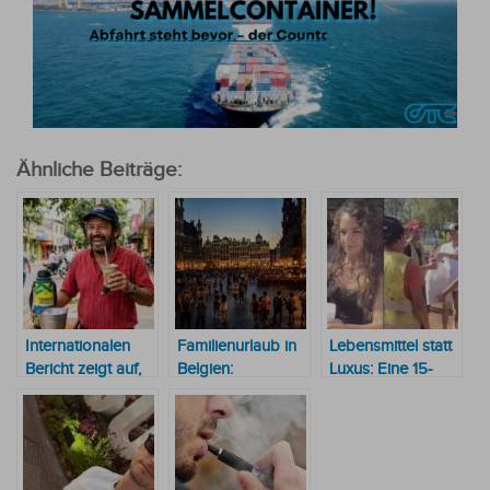
Ähnliche Beiträge:
Internationalen
Familienurlaub in
Lebensmittel statt
Bericht zeigt auf,
Belgien:
Luxus: Eine 15-
dass die
Reisetipps für
Jährige aus
Menschen in
Eltern mit Baby
Belgien beschenkt
Paraguay ihren
oder Kind
Müllsammler in
Alltag am meisten
Encarnación
genießen