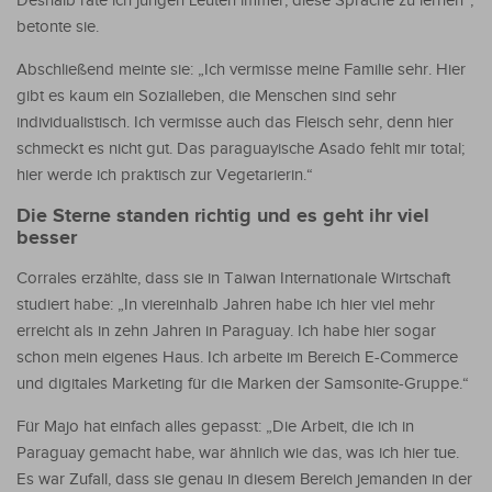
Deshalb rate ich jungen Leuten immer, diese Sprache zu lernen“,
betonte sie.
Abschließend meinte sie: „Ich vermisse meine Familie sehr. Hier
gibt es kaum ein Sozialleben, die Menschen sind sehr
individualistisch. Ich vermisse auch das Fleisch sehr, denn hier
schmeckt es nicht gut. Das paraguayische Asado fehlt mir total;
hier werde ich praktisch zur Vegetarierin.“
Die Sterne standen richtig und es geht ihr viel
besser
Corrales erzählte, dass sie in Taiwan Internationale Wirtschaft
studiert habe: „In viereinhalb Jahren habe ich hier viel mehr
erreicht als in zehn Jahren in Paraguay. Ich habe hier sogar
schon mein eigenes Haus. Ich arbeite im Bereich E-Commerce
und digitales Marketing für die Marken der Samsonite-Gruppe.“
Für Majo hat einfach alles gepasst: „Die Arbeit, die ich in
Paraguay gemacht habe, war ähnlich wie das, was ich hier tue.
Es war Zufall, dass sie genau in diesem Bereich jemanden in der