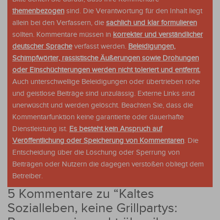
themenbezogen
sind. Die Verantwortung für den Inhalt liegt
allein bei den Verfassern, die
sachlich und klar formulieren
sollten. Kommentare müssen in
korrekter und verständlicher
deutscher Sprache
verfasst werden.
Beleidigungen,
Schimpfwörter, rassistische Äußerungen sowie Drohungen
oder Einschüchterungen werden nicht toleriert und entfernt.
Auch unterschwellige Beleidigungen oder übertrieben rohe
und geistlose Beiträge sind unzulässig. Externe Links sind
unerwüscht und werden gelöscht. Beachten Sie, dass die
Kommentarfunktion keine garantierte oder dauerhafte
Dienstleistung ist.
Es besteht kein Anspruch auf
Veröffentlichung oder Speicherung von Kommentaren
. Die
Entscheidung über die Löschung oder Sperrung von
Beiträgen oder Nutzern die dagegen verstoßen obliegt dem
Betreiber.
5 Kommentare zu “
Kaltes
Sozialleben, keine Grillpartys: