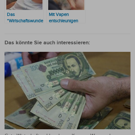
Das
Mit Vapen
“Wirtschaftswunder“
entschleunigen
im Herzen
statt Durchdrehen:
Südamerikas: Ein
Kleine Auszeiten
Reisender packt
im Alltag
Das könnte Sie auch interessieren:
aus