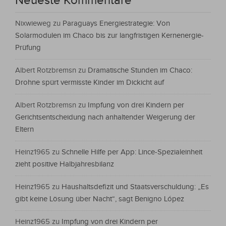
Neueste Kommentare
Nixwieweg
zu
Paraguays Energiestrategie: Von
Solarmodulen im Chaco bis zur langfristigen Kernenergie-
Prüfung
Albert Rotzbremsn
zu
Dramatische Stunden im Chaco:
Drohne spürt vermisste Kinder im Dickicht auf
Albert Rotzbremsn
zu
Impfung von drei Kindern per
Gerichtsentscheidung nach anhaltender Weigerung der
Eltern
Heinz1965
zu
Schnelle Hilfe per App: Lince-Spezialeinheit
zieht positive Halbjahresbilanz
Heinz1965
zu
Haushaltsdefizit und Staatsverschuldung: „Es
gibt keine Lösung über Nacht“, sagt Benigno López
Heinz1965
zu
Impfung von drei Kindern per