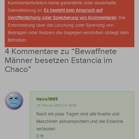
Kommentarfunktion keine garantierte oder dauerhafte
Dienstleistung ist.
Es besteht kein Anspruch auf
Veröffentlichung oder Speicherung von Kommentaren
. Die
Entscheidung über die Löschung oder Sperrung von
Beiträgen oder Nutzern die dagegen verstoßen obliegt dem
Betreiber.
4 Kommentare zu “
Bewaffnete
Männer besetzen Estancia im
Chaco
”
Heinz1965
21. Februar 2023 um 15:04
Nach ein paar Tagen sind alle Kuehe und
Maschinen abtransportiert und die Estancia
verlassen
11