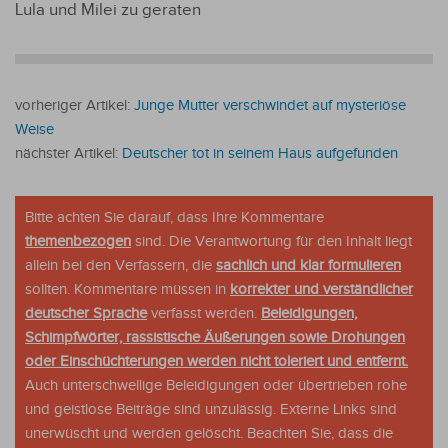
Lula und Milei zu geraten
vorheriger Artikel:
Junge Mutter verschwindet auf mysteriöse
Weise
nächster Artikel:
Deutscher tot in seinem Haus aufgefunden
Bitte achten Sie darauf, dass Ihre Kommentare
themenbezogen
sind. Die Verantwortung für den Inhalt liegt
allein bei den Verfassern, die
sachlich und klar formulieren
sollten. Kommentare müssen in
korrekter und verständlicher
deutscher Sprache
verfasst werden.
Beleidigungen,
Schimpfwörter, rassistische Äußerungen sowie Drohungen
oder Einschüchterungen werden nicht toleriert und entfernt.
Auch unterschwellige Beleidigungen oder übertrieben rohe
und geistlose Beiträge sind unzulässig. Externe Links sind
unerwüscht und werden gelöscht. Beachten Sie, dass die