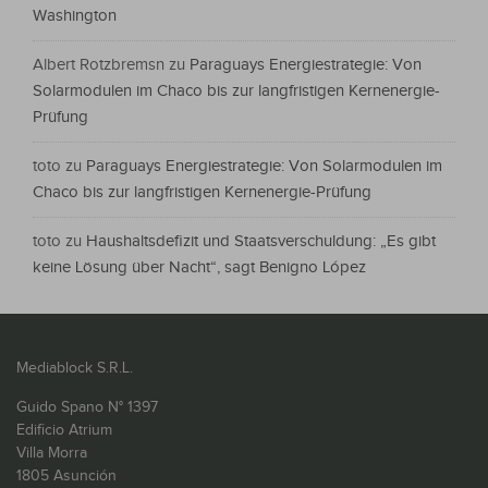
Washington
Albert Rotzbremsn
zu
Paraguays Energiestrategie: Von
Solarmodulen im Chaco bis zur langfristigen Kernenergie-
Prüfung
toto
zu
Paraguays Energiestrategie: Von Solarmodulen im
Chaco bis zur langfristigen Kernenergie-Prüfung
toto
zu
Haushaltsdefizit und Staatsverschuldung: „Es gibt
keine Lösung über Nacht“, sagt Benigno López
Mediablock S.R.L.
Guido Spano N° 1397
Edificio Atrium
Villa Morra
1805 Asunción