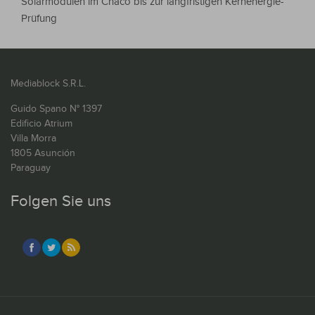
Solarmodulen im Chaco bis zur langfristigen Kernenergie-
Prüfung
Mediablock S.R.L.
Guido Spano N° 1397
Edificio Atrium
Villa Morra
1805 Asunción
Paraguay
Folgen Sie uns