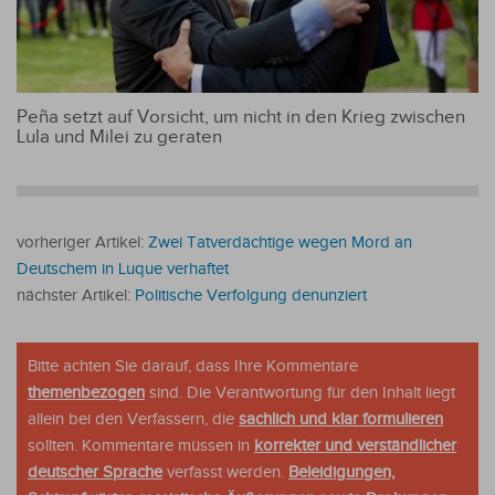
Peña setzt auf Vorsicht, um nicht in den Krieg zwischen
Lula und Milei zu geraten
vorheriger Artikel:
Zwei Tatverdächtige wegen Mord an
Deutschem in Luque verhaftet
nächster Artikel:
Politische Verfolgung denunziert
Bitte achten Sie darauf, dass Ihre Kommentare
themenbezogen
sind. Die Verantwortung für den Inhalt liegt
allein bei den Verfassern, die
sachlich und klar formulieren
sollten. Kommentare müssen in
korrekter und verständlicher
deutscher Sprache
verfasst werden.
Beleidigungen,