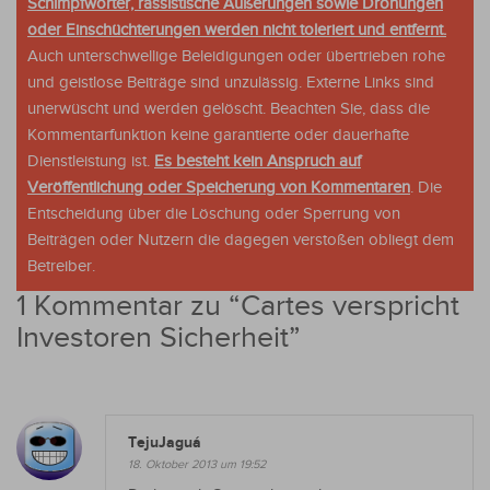
Schimpfwörter, rassistische Äußerungen sowie Drohungen
oder Einschüchterungen werden nicht toleriert und entfernt.
Auch unterschwellige Beleidigungen oder übertrieben rohe
und geistlose Beiträge sind unzulässig. Externe Links sind
unerwüscht und werden gelöscht. Beachten Sie, dass die
Kommentarfunktion keine garantierte oder dauerhafte
Dienstleistung ist.
Es besteht kein Anspruch auf
Veröffentlichung oder Speicherung von Kommentaren
. Die
Entscheidung über die Löschung oder Sperrung von
Beiträgen oder Nutzern die dagegen verstoßen obliegt dem
Betreiber.
1 Kommentar zu “
Cartes verspricht
Investoren Sicherheit
”
TejuJaguá
18. Oktober 2013 um 19:52