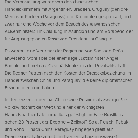
Die Veranstaltung wurde von den chinesischen
Handelskammern mit Argentinien, Brasilien, Uruguay (den drei
Mercosur-Partnern Paraguays) und Kolumbien gesponsert, und
zwar nur eine Woche vor dem Besuch des taiwanesischen
Außenministers Lin Chia-lung in Asunción und am Vorabend der
für August geplanten Reise von Präsident Lai Ching-te.
Es waren keine Vertreter der Regierung von Santiago Peña
anwesend, wohl aber der ehemalige Justizminister Ángel
Barchini und mehrere Geschäftsleute aus der Privatwirtschaft.
Die Redner fragten nach den Kosten der Dreiecksbeziehung im
Handel zwischen China und Paraguay, die keine diplomatischen
Beziehungen unterhalten.
In den letzten Jahren hat China seine Position als zweitgrößte
Volkswirtschaft der Welt und einer der wichtigsten
Handelspartner Lateinamerikas gefestigt. Im Falle Brasiliens
gehen 28 Prozent der Exporte – Zellstoff, Soja, Fleisch, Tabak
und Rohöl – nach China. Paraguay hingegen greift auf
Dreiecksgeschäfte zurück und verliert schätzungsweise 1