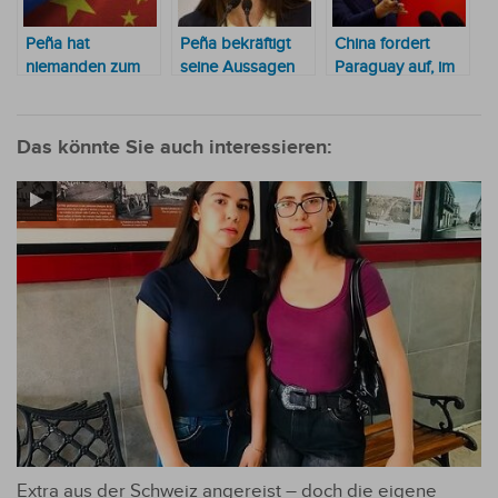
Peña hat
Peña bekräftigt
China fordert
niemanden zum
seine Aussagen
Paraguay auf, im
Celac-Gipfel in
zu den
Rahmen des
China geschickt,
Handelsbeziehungen
Mercosur dem
um Taiwan nicht
zwischen
„Trend der
Das könnte Sie auch interessieren:
zu verärgern
Paraguay und
Geschichte“ zu
China
folgen
Extra aus der Schweiz angereist – doch die eigene