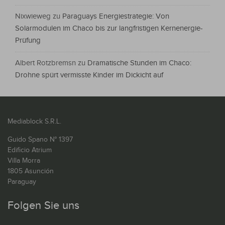
Nixwieweg
zu
Paraguays Energiestrategie: Von
Solarmodulen im Chaco bis zur langfristigen Kernenergie-
Prüfung
Albert Rotzbremsn
zu
Dramatische Stunden im Chaco:
Drohne spürt vermisste Kinder im Dickicht auf
Mediablock S.R.L.
Guido Spano N° 1397
Edificio Atrium
Villa Morra
1805 Asunción
Paraguay
Folgen Sie uns