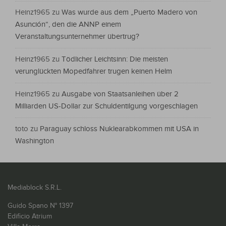
Heinz1965
zu
Was wurde aus dem „Puerto Madero von
Asunción“, den die ANNP einem
Veranstaltungsunternehmer übertrug?
Heinz1965
zu
Tödlicher Leichtsinn: Die meisten
verunglückten Mopedfahrer trugen keinen Helm
Heinz1965
zu
Ausgabe von Staatsanleihen über 2
Milliarden US-Dollar zur Schuldentilgung vorgeschlagen
toto
zu
Paraguay schloss Nuklearabkommen mit USA in
Washington
Mediablock S.R.L.
Guido Spano N° 1397
Edificio Atrium