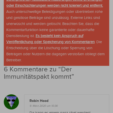
oder Einschüchterungen werden nicht toleriert und entfernt.
Auch unterschwellige Beleidigungen oder übertrieben rohe
und geistlose Beiträge sind unzulässig. Externe Links sind
unerwüscht und werden gelöscht. Beachten Sie, dass die
Kommentarfunktion keine garantierte oder dauerhafte
Dienstleistung ist.
Es besteht kein Anspruch auf
Veröffentlichung oder Speicherung von Kommentaren
. Die
Entscheidung über die Löschung oder Sperrung von
Beiträgen oder Nutzern die dagegen verstoßen obliegt dem
Betreiber.
6 Kommentare zu “
Der
Immunitätspakt kommt
”
Robin Hood
9. März 2020 um 10:36
Da kann es einem ganz übel werden!