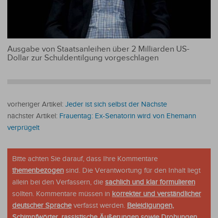
Ausgabe von Staatsanleihen über 2 Milliarden US-
Dollar zur Schuldentilgung vorgeschlagen
vorheriger Artikel:
Jeder ist sich selbst der Nächste
nächster Artikel:
Frauentag: Ex-Senatorin wird von Ehemann
verprügelt
Bitte achten Sie darauf, dass Ihre Kommentare
themenbezogen
sind. Die Verantwortung für den Inhalt liegt
allein bei den Verfassern, die
sachlich und klar formulieren
sollten. Kommentare müssen in
korrekter und verständlicher
deutscher Sprache
verfasst werden.
Beleidigungen,
Schimpfwörter, rassistische Äußerungen sowie Drohungen