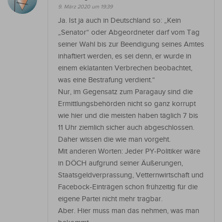
9. März 2020 um 19:39
Ja. Ist ja auch in Deutschland so: „Kein
„Senator“ oder Abgeordneter darf vom Tag
seiner Wahl bis zur Beendigung seines Amtes
inhaftiert werden, es sei denn, er wurde in
einem eklatanten Verbrechen beobachtet,
was eine Bestrafung verdient.“
Nur, im Gegensatz zum Paragauy sind die
Ermittlungsbehörden nicht so ganz korrupt
wie hier und die meisten haben täglich 7 bis
11 Uhr ziemlich sicher auch abgeschlossen.
Daher wissen die wie man vorgeht.
Mit anderen Worten: Jeder PY-Politiker wäre
in DÖCH aufgrund seiner Äußerungen,
Staatsgeldverprassung, Vetternwirtschaft und
Facebock-Einträgen schon frühzeitig für die
eigene Partei nicht mehr tragbar.
Aber. Hier muss man das nehmen, was man