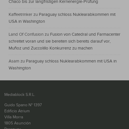
Chaco bis zur langfristigen Kernenergie-Prüfung
Kaffeetrinker
zu
Paraguay schloss Nuklearabkommen mit
USA in Washington
Land Of Confusion
zu
Fusion von Catedral und Farmacenter
schreitet voran und sie bereiten sich bereits darauf vor,
Muñoz und Zuccolillo Konkurrenz zu machen
Asam
zu
Paraguay schloss Nuklearabkommen mit USA in
Washington
Mediablock S.R.L.
Guido Spano N° 1397
Edificio Atrium
Villa Morra
1805 Asunción