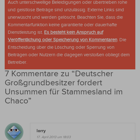
Auch unterschwellige Beleidigungen oder übertrieben rohe
und geistlose Beiträge sind unzulässig. Externe Links sind
unerwüscht und werden gelöscht. Beachten Sie, dass die
Kommentarfunktion keine garantierte oder dauerhafte
Dienstleistung ist.
Es besteht kein Anspruch auf
Veröffentlichung oder Speicherung von Kommentaren
. Die
Entscheidung über die Löschung oder Sperrung von
Beiträgen oder Nutzern die dagegen verstoßen obliegt dem
Betreiber.
7 Kommentare zu “
Deutscher
Großgrundbesitzer fordert
Unsummen für Stammesland im
Chaco
”
lorry
17. April 2013 um 18:03