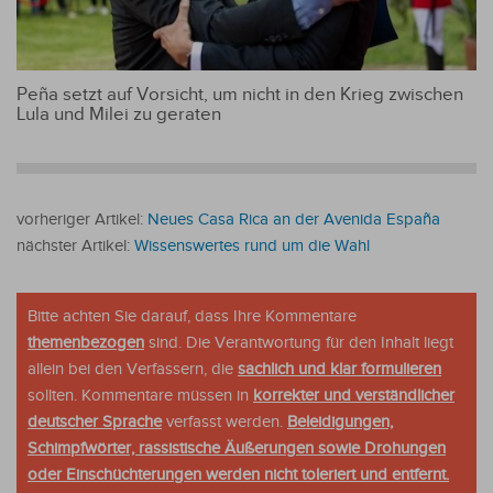
Peña setzt auf Vorsicht, um nicht in den Krieg zwischen
Lula und Milei zu geraten
vorheriger Artikel:
Neues Casa Rica an der Avenida España
nächster Artikel:
Wissenswertes rund um die Wahl
Bitte achten Sie darauf, dass Ihre Kommentare
themenbezogen
sind. Die Verantwortung für den Inhalt liegt
allein bei den Verfassern, die
sachlich und klar formulieren
sollten. Kommentare müssen in
korrekter und verständlicher
deutscher Sprache
verfasst werden.
Beleidigungen,
Schimpfwörter, rassistische Äußerungen sowie Drohungen
oder Einschüchterungen werden nicht toleriert und entfernt.