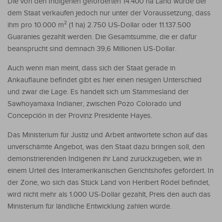
Die von den Indigenen geforderten 14.400 ha Land würde der
dem Staat verkaufen jedoch nur unter der Voraussetzung, dass
ihm pro 10.000 m² (1 ha) 2.750 US-Dollar oder 11.137.500
Guaranies gezahlt werden. Die Gesamtsumme, die er dafür
beansprucht sind demnach 39,6 Millionen US-Dollar.
Auch wenn man meint, dass sich der Staat gerade in
Ankauflaune befindet gibt es hier einen riesigen Unterschied
und zwar die Lage. Es handelt sich um Stammesland der
Sawhoyamaxa Indianer, zwischen Pozo Colorado und
Concepción in der Provinz Presidente Hayes.
Das Ministerium für Justiz und Arbeit antwortete schon auf das
unverschämte Angebot, was den Staat dazu bringen soll, den
demonstrierenden Indigenen ihr Land zurückzugeben, wie in
einem Urteil des Interamerikanischen Gerichtshofes gefordert. In
der Zone, wo sich das Stück Land von Heribert Rödel befindet,
wird nicht mehr als 1.000 US-Dollar gezahlt, Preis den auch das
Ministerium für ländliche Entwicklung zahlen würde.