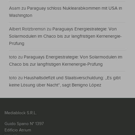
Asam
zu
Paraguay schloss Nuklearabkommen mit USA in
Washington
Albert Rotzbremsn
zu
Paraguays Energiestrategie: Von
Solarmodulen im Chaco bis zur langfristigen Kernenergie-
Prüfung
toto
zu
Paraguays Energiestrategie: Von Solarmodulen im
Chaco bis zur langfristigen Kernenergie-Prüfung
toto
zu
Haushaltsdefizit und Staatsverschuldung: „Es gibt
keine Lösung über Nacht“, sagt Benigno López
Mediablock S.R.L.
Guido Spano N° 1397
Edificio Atrium