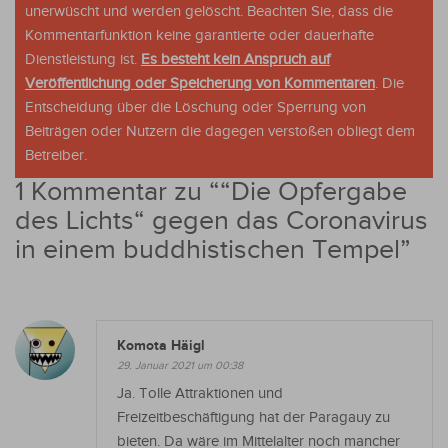
unerwüscht und werden gelöscht. Beachten Sie, dass die
Kommentarfunktion keine garantierte oder dauerhafte
Dienstleistung ist.
Es besteht kein Anspruch auf
Veröffentlichung oder Speicherung von Kommentaren
. Die
Entscheidung über die Löschung oder Sperrung von
Beiträgen oder Nutzern die dagegen verstoßen obliegt dem
Betreiber.
1 Kommentar zu “
“Die Opfergabe
des Lichts“ gegen das Coronavirus
in einem buddhistischen Tempel
”
Komota Häigl
29. Januar 2021 um 00:38
Ja. Tolle Attraktionen und
Freizeitbeschäftigung hat der Paragauy zu
bieten. Da wäre im Mittelalter noch mancher