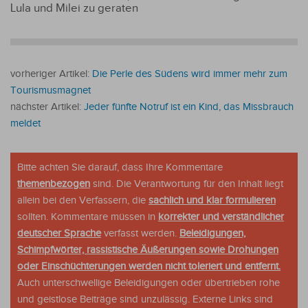
Lula und Milei zu geraten
vorheriger Artikel:
Die Perle des Südens wird immer mehr zum
Tourismusmagnet
nächster Artikel:
Jeder fünfte Notruf ist ein Kind, das Missbrauch
meldet
Bitte achten Sie darauf, dass Ihre Kommentare
themenbezogen
sind. Die Verantwortung für den Inhalt liegt
allein bei den Verfassern, die
sachlich und klar formulieren
sollten. Kommentare müssen in
korrekter und verständlicher
deutscher Sprache
verfasst werden.
Beleidigungen,
Schimpfwörter, rassistische Äußerungen sowie Drohungen
oder Einschüchterungen werden nicht toleriert und entfernt.
Auch unterschwellige Beleidigungen oder übertrieben rohe
und geistlose Beiträge sind unzulässig. Externe Links sind