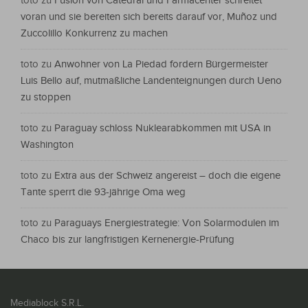
toto
zu
Fusion von Catedral und Farmacenter schreitet
voran und sie bereiten sich bereits darauf vor, Muñoz und
Zuccolillo Konkurrenz zu machen
toto
zu
Anwohner von La Piedad fordern Bürgermeister
Luis Bello auf, mutmaßliche Landenteignungen durch Ueno
zu stoppen
toto
zu
Paraguay schloss Nuklearabkommen mit USA in
Washington
toto
zu
Extra aus der Schweiz angereist – doch die eigene
Tante sperrt die 93-jährige Oma weg
toto
zu
Paraguays Energiestrategie: Von Solarmodulen im
Chaco bis zur langfristigen Kernenergie-Prüfung
Mediablock S.R.L.