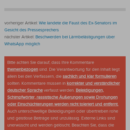
vorheriger Artikel:
Wie landete die Faust des Ex-Senators im
Gesicht des Pressesprechers
nächster Artikel:
Beschwerden bei Lärmbelästigungen über
WhatsApp möglich
Bitte achten Sie darauf, dass Ihre Kommentare
themenbezogen
sind. Die Verantwortung für den Inhalt liegt
allein bei den Verfassern, die
sachlich und klar formulieren
sollten. Kommentare müssen in
korrekter und verständlicher
deutscher Sprache
verfasst werden.
Beleidigungen,
Schimpfwörter, rassistische Äußerungen sowie Drohungen
oder Einschüchterungen werden nicht toleriert und entfernt.
Auch unterschwellige Beleidigungen oder übertrieben rohe
und geistlose Beiträge sind unzulässig. Externe Links sind
unerwüscht und werden gelöscht. Beachten Sie, dass die