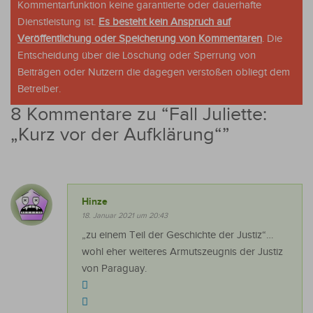
Kommentarfunktion keine garantierte oder dauerhafte
Dienstleistung ist.
Es besteht kein Anspruch auf
Veröffentlichung oder Speicherung von Kommentaren
. Die
Entscheidung über die Löschung oder Sperrung von
Beiträgen oder Nutzern die dagegen verstoßen obliegt dem
Betreiber.
8 Kommentare zu “
Fall Juliette:
„Kurz vor der Aufklärung“
”
Hinze
18. Januar 2021 um 20:43
„zu einem Teil der Geschichte der Justiz“…
wohl eher weiteres Armutszeugnis der Justiz
von Paraguay.