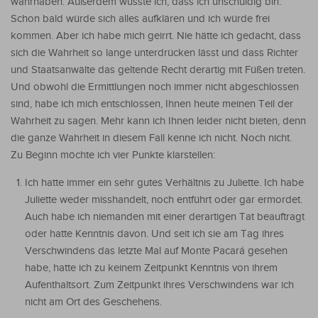
wahrhaben. Außerdem wusste ich, dass ich unschuldig bin.
Schon bald würde sich alles aufklären und ich würde frei
kommen. Aber ich habe mich geirrt. Nie hätte ich gedacht, dass
sich die Wahrheit so lange unterdrücken lässt und dass Richter
und Staatsanwälte das geltende Recht derartig mit Füßen treten.
Und obwohl die Ermittlungen noch immer nicht abgeschlossen
sind, habe ich mich entschlossen, Ihnen heute meinen Teil der
Wahrheit zu sagen. Mehr kann ich Ihnen leider nicht bieten, denn
die ganze Wahrheit in diesem Fall kenne ich nicht. Noch nicht.
Zu Beginn möchte ich vier Punkte klarstellen:
Ich hatte immer ein sehr gutes Verhältnis zu Juliette. Ich habe
Juliette weder misshandelt, noch entführt oder gar ermordet.
Auch habe ich niemanden mit einer derartigen Tat beauftragt
oder hatte Kenntnis davon. Und seit ich sie am Tag ihres
Verschwindens das letzte Mal auf Monte Pacará gesehen
habe, hatte ich zu keinem Zeitpunkt Kenntnis von ihrem
Aufenthaltsort. Zum Zeitpunkt ihres Verschwindens war ich
nicht am Ort des Geschehens.