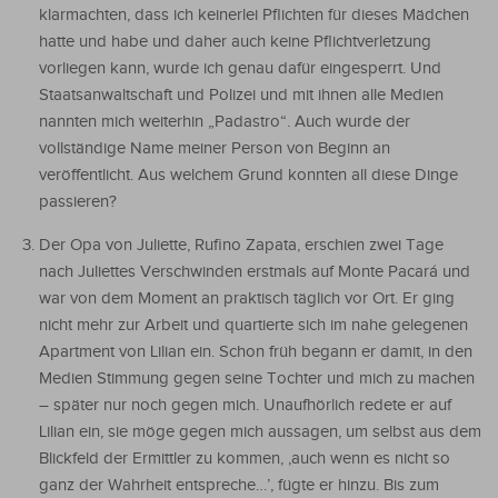
klarmachten, dass ich keinerlei Pflichten für dieses Mädchen
hatte und habe und daher auch keine Pflichtverletzung
vorliegen kann, wurde ich genau dafür eingesperrt. Und
Staatsanwaltschaft und Polizei und mit ihnen alle Medien
nannten mich weiterhin „Padastro“. Auch wurde der
vollständige Name meiner Person von Beginn an
veröffentlicht. Aus welchem Grund konnten all diese Dinge
passieren?
Der Opa von Juliette, Rufino Zapata, erschien zwei Tage
nach Juliettes Verschwinden erstmals auf Monte Pacará und
war von dem Moment an praktisch täglich vor Ort. Er ging
nicht mehr zur Arbeit und quartierte sich im nahe gelegenen
Apartment von Lilian ein. Schon früh begann er damit, in den
Medien Stimmung gegen seine Tochter und mich zu machen
– später nur noch gegen mich. Unaufhörlich redete er auf
Lilian ein, sie möge gegen mich aussagen, um selbst aus dem
Blickfeld der Ermittler zu kommen, ‚auch wenn es nicht so
ganz der Wahrheit entspreche…’, fügte er hinzu. Bis zum