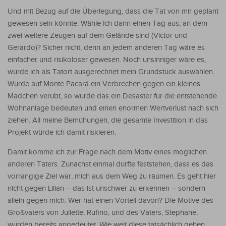
Und mit Bezug auf die Überlegung, dass die Tat von mir geplant
gewesen sein könnte: Wähle ich dann einen Tag aus, an dem
zwei weitere Zeugen auf dem Gelände sind (Victor und
Gerardo)? Sicher nicht, denn an jedem anderen Tag wäre es
einfacher und risikoloser gewesen. Noch unsinniger wäre es,
würde ich als Tatort ausgerechnet mein Grundstück auswählen.
Würde auf Monte Pacará ein Verbrechen gegen ein kleines
Mädchen verübt, so würde das ein Desaster für die entstehende
Wohnanlage bedeuten und einen enormen Wertverlust nach sich
ziehen. All meine Bemühungen, die gesamte Investition in das
Projekt würde ich damit riskieren.
Damit komme ich zur Frage nach dem Motiv eines möglichen
anderen Täters. Zunächst einmal dürfte feststehen, dass es das
vorrangige Ziel war, mich aus dem Weg zu räumen. Es geht hier
nicht gegen Lilian – das ist unschwer zu erkennen – sondern
allein gegen mich. Wer hat einen Vorteil davon? Die Motive des
Großvaters von Juliette, Rufino, und des Vaters, Stephane,
wurden bereits angedeutet. Wie weit diese tatsächlich gehen