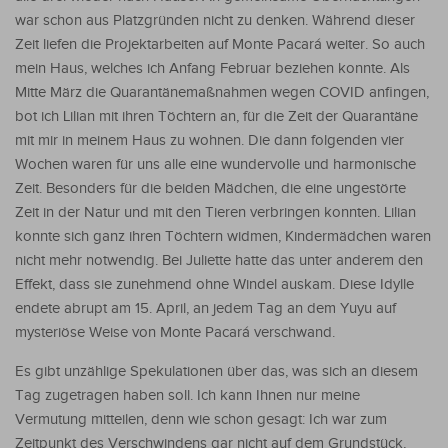
war schon aus Platzgründen nicht zu denken. Während dieser
Zeit liefen die Projektarbeiten auf Monte Pacará weiter. So auch
mein Haus, welches ich Anfang Februar beziehen konnte. Als
Mitte März die Quarantänemaßnahmen wegen COVID anfingen,
bot ich Lilian mit ihren Töchtern an, für die Zeit der Quarantäne
mit mir in meinem Haus zu wohnen. Die dann folgenden vier
Wochen waren für uns alle eine wundervolle und harmonische
Zeit. Besonders für die beiden Mädchen, die eine ungestörte
Zeit in der Natur und mit den Tieren verbringen konnten. Lilian
konnte sich ganz ihren Töchtern widmen, Kindermädchen waren
nicht mehr notwendig. Bei Juliette hatte das unter anderem den
Effekt, dass sie zunehmend ohne Windel auskam. Diese Idylle
endete abrupt am 15. April, an jedem Tag an dem Yuyu auf
mysteriöse Weise von Monte Pacará verschwand.
Es gibt unzählige Spekulationen über das, was sich an diesem
Tag zugetragen haben soll. Ich kann Ihnen nur meine
Vermutung mitteilen, denn wie schon gesagt: Ich war zum
Zeitpunkt des Verschwindens gar nicht auf dem Grundstück,