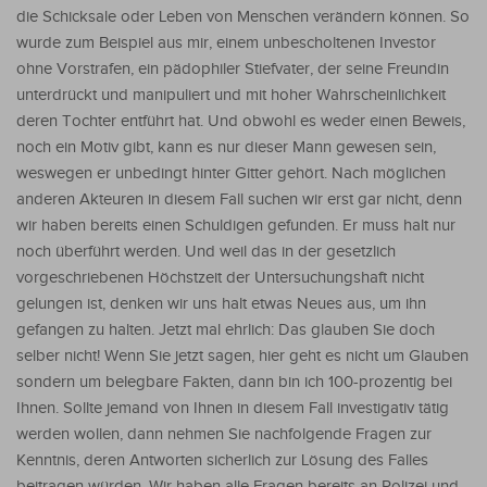
die Schicksale oder Leben von Menschen verändern können. So
wurde zum Beispiel aus mir, einem unbescholtenen Investor
ohne Vorstrafen, ein pädophiler Stiefvater, der seine Freundin
unterdrückt und manipuliert und mit hoher Wahrscheinlichkeit
deren Tochter entführt hat. Und obwohl es weder einen Beweis,
noch ein Motiv gibt, kann es nur dieser Mann gewesen sein,
weswegen er unbedingt hinter Gitter gehört. Nach möglichen
anderen Akteuren in diesem Fall suchen wir erst gar nicht, denn
wir haben bereits einen Schuldigen gefunden. Er muss halt nur
noch überführt werden. Und weil das in der gesetzlich
vorgeschriebenen Höchstzeit der Untersuchungshaft nicht
gelungen ist, denken wir uns halt etwas Neues aus, um ihn
gefangen zu halten. Jetzt mal ehrlich: Das glauben Sie doch
selber nicht! Wenn Sie jetzt sagen, hier geht es nicht um Glauben
sondern um belegbare Fakten, dann bin ich 100-prozentig bei
Ihnen. Sollte jemand von Ihnen in diesem Fall investigativ tätig
werden wollen, dann nehmen Sie nachfolgende Fragen zur
Kenntnis, deren Antworten sicherlich zur Lösung des Falles
beitragen würden. Wir haben alle Fragen bereits an Polizei und