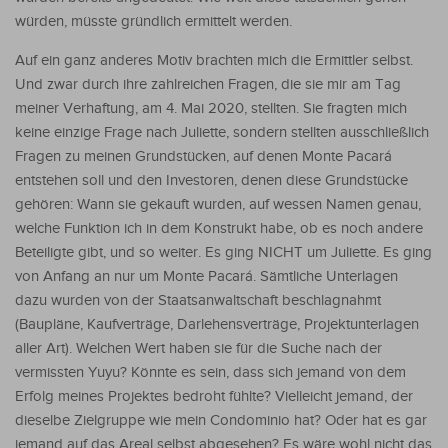
würden, müsste gründlich ermittelt werden.
Auf ein ganz anderes Motiv brachten mich die Ermittler selbst.
Und zwar durch ihre zahlreichen Fragen, die sie mir am Tag
meiner Verhaftung, am 4. Mai 2020, stellten. Sie fragten mich
keine einzige Frage nach Juliette, sondern stellten ausschließlich
Fragen zu meinen Grundstücken, auf denen Monte Pacará
entstehen soll und den Investoren, denen diese Grundstücke
gehören: Wann sie gekauft wurden, auf wessen Namen genau,
welche Funktion ich in dem Konstrukt habe, ob es noch andere
Beteiligte gibt, und so weiter. Es ging NICHT um Juliette. Es ging
von Anfang an nur um Monte Pacará. Sämtliche Unterlagen
dazu wurden von der Staatsanwaltschaft beschlagnahmt
(Baupläne, Kaufverträge, Darlehensverträge, Projektunterlagen
aller Art). Welchen Wert haben sie für die Suche nach der
vermissten Yuyu? Könnte es sein, dass sich jemand von dem
Erfolg meines Projektes bedroht fühlte? Vielleicht jemand, der
dieselbe Zielgruppe wie mein Condominio hat? Oder hat es gar
jemand auf das Areal selbst abgesehen? Es wäre wohl nicht das