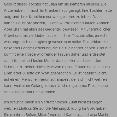
Geburt dieser Tochter hat Lilian um sie kämpfen müssen. Die
Ärzte haben ihr noch im Krankenhaus gesagt, ihre Tochter hätte
aufgrund ihrer Krankheit nur wenige Jahre zu leben. Dann
haben sie ihr prophezeit, Juliette würde niemals laufen können.
Aber Lilian hat allen das Gegenteil bewiesen. Mit unermüdlicher
Arbeit und mit viel Liebe hat sie mit ihrer Tochter alles erreicht,
was angeblich unmöglich gewesen sein sollte. Das erklärt die
besonders enge Beziehung, die sie zueinander haben. Und nun
kommt eine Horde wildfremder Frauen daher und erdreistet
sich, Lilian als schlechte Mutter darzustellen und sie in den
Schmutz zu ziehen. Nicht eine von diesen Frauen hat jemals mit
Lilian oder Juliette ein Wort gesprochen. Es ist natürlich leicht,
auf einem Menschen herumzutrampeln, der sich nicht wehren
kann, weil er im Gefängnis sitzt. Und die gesamte Presse lässt
sich kritiklos dafür einspannen.
Ich brauche Ihnen als Vertreter dieser Zunft nicht zu sagen,
welchen Einfluss Sie auf die Meinungsbildung im Volk haben.
Sie mit ihren Stiften, Mikrofonen und Kameras sind eine Macht,