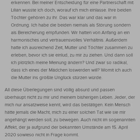
erkennen. Bei meiner Entscheidung für eine Partnerschaft mit
Lilian wusste ich doch, worauf ich mich einlasse. Ihre beiden
Töchter gehören zu ihr. Das war klar und das war in
Ordnung. Ich habe die beiden niemals als Störung sondern
als Bereicherung empfunden. Wir hatten von Anfang an ein
harmonisches und vertrauensvolles Verhältnis. Außerdem
hatte ich ausreichend Zeit, Mutter und Töchter zusammen zu
erleben, bevor ich sie einlud, zu mir zu ziehen. Und dann soll
ich plötzlich meine Meinung ändern? Und zwar so radikal,
dass ich eines der Mädchen loswerden will? Womit ich auch
die Mutter ins größte Unglück stürzen würde.
All diese Überlegungen sind völlig absurd und passen
überhaupt nicht zu mir und meinem bisherigen Leben. Jeder, der
mich nur ansatzweise kennt, wird das bestätigen. Kein Mensch
hätte jemals die Macht, mich zu einer solchen Tat wie sie mir
angehängt werden soll, zu bewegen. Auch nicht im sogenannten
Affekt, der ja aufgrund der bekannten Umstände am 15. April
2020 sowieso nicht in Frage kommt.