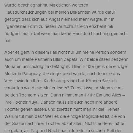
wurde beschlagnahmt. Mit etlichen weiteren
Hausdurchsuchungen bei meinen Bekannten wurde dafür
gesorgt, dass sich aus Angst niemand mehr wagte, mir in
irgendeiner Form zu helfen. Aufschlussreich erscheint mir
übrigens auch, bei wem man keine Hausdurchsuchung gemacht
hat.
Aber es geht in diesem Fall nicht nur um meine Person sondern
auch um meine Partnerin Lilian Zapata. Wir beide sitzen seit zehn
Monaten unschuldig im Gefängnis. Lilian ist übrigens die einzige
Mutter in Paraguay, die eingesperrt wurde, nachdem sie das
Verschwinden Ihres Kindes angezeigt hat. Können Sie sich
vorstellen wie diese Mutter leidet? Zuerst lässt ihr Mann sie mit
beiden Töchtern sitzen. Dann nimmt man ihr ihr Ein und Alles –
ihre Tochter Yuyu. Danach muss sie auch noch ihre andere
Tochter gehen lassen, und zuletzt nimmt man ihr die Freiheit.
Warum tut man das? Weil es die einzige Möglichkeit ist, sie von
der Suche nach ihrer Tochter abzuhalten. Nichts anderes hätte
sie getan, als Tag und Nacht nach Juliette zu suchen. Seit der