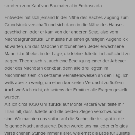
sondern zum Kauf von Baumaterial in Emboscada.
Entweder hat sich jemand in der Nähe des Baches Zugang zum
Grundstück verschafft und sich dann in die Nähe des Hauses
geschlichen, oder er kam von der anderen Seite, also vom
Nachbargrundstück. Er musste nur einen günstigen Augenblick
abwarten, um das Mädchen mitzunehmen. Jeder erwachsene
Mann ist mühelos in der Lage, die kleine Juliette im Laufschritt zu
tragen. Theoretisch ist auch eine Beteiligung einer der Arbeiter
oder des Nachbarn denkbar, denn alle drei legten im
Nachhinein ziemlich seltsame Verhaltensweisen an den Tag. Ich
weiß aber zu wenig, um einen konkreten Verdacht zu äußern.
Auch weiß ich nicht, ob seitens der Ermittler alle Fragen gestellt
wurden.
Als ich circa 10:30 Uhr zurück auf Monte Pacará war, teilte mir
Lilian mit, dass Juliette und die beiden Ziegen verschwunden
sind. Wir machten uns sofort auf die Suche, die bis spät in die
folgende Nacht andauerte. Dabei wurde uns mit jeder erfolglos
verstrichenen Stunde immer klarer, wie ernst die Lage für Juliette