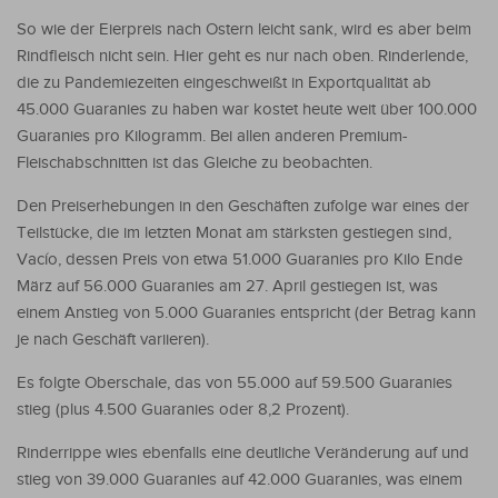
So wie der Eierpreis nach Ostern leicht sank, wird es aber beim
Rindfleisch nicht sein. Hier geht es nur nach oben. Rinderlende,
die zu Pandemiezeiten eingeschweißt in Exportqualität ab
45.000 Guaranies zu haben war kostet heute weit über 100.000
Guaranies pro Kilogramm. Bei allen anderen Premium-
Fleischabschnitten ist das Gleiche zu beobachten.
Den Preiserhebungen in den Geschäften zufolge war eines der
Teilstücke, die im letzten Monat am stärksten gestiegen sind,
Vacío, dessen Preis von etwa 51.000 Guaranies pro Kilo Ende
März auf 56.000 Guaranies am 27. April gestiegen ist, was
einem Anstieg von 5.000 Guaranies entspricht (der Betrag kann
je nach Geschäft variieren).
Es folgte Oberschale, das von 55.000 auf 59.500 Guaranies
stieg (plus 4.500 Guaranies oder 8,2 Prozent).
Rinderrippe wies ebenfalls eine deutliche Veränderung auf und
stieg von 39.000 Guaranies auf 42.000 Guaranies, was einem