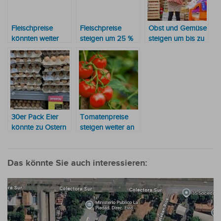
Fleischpreise
Fleischpreise
Obst und Gemüse
könnten weiter
steigen um 25 %
steigen um bis zu
steigen
259 % in einem
Monat
30er Pack Eier
Tomatenpreise
könnte zu Ostern
steigen weiter an
60.000 Guaranies
kosten
Das könnte Sie auch interessieren: