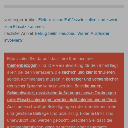
vorheriger Artikel:
Elektronische Fußfesseln sollen landesweit
zum Einsatz kommen
nächster Artikel:
Betrug beim Hausbau: Waren Ausländer
involviert?
Bitte achten Sie darauf, dass Ihre Kommentare
themenbezogen
sind. Die Verantwortung für den Inhalt liegt
allein bei den Verfassern, die
sachlich und klar formulieren
sollten. Kommentare müssen in
korrekter und verständlicher
deutscher Sprache
verfasst werden.
Beleidigungen,
Schimpfwörter, rassistische Äußerungen sowie Drohungen
oder Einschüchterungen werden nicht toleriert und entfernt.
Auch unterschwellige Beleidigungen oder übertrieben rohe
und geistlose Beiträge sind unzulässig. Externe Links sind
unerwüscht und werden gelöscht. Beachten Sie, dass die
Kommentarfunktion keine garantierte oder dauerhafte