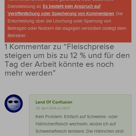
Dienstleistung ist.
Es besteht kein Anspruch auf
Veröffentlichung oder Speicherung von Kommentaren
. Die
Entscheidung über die Löschung oder Sperrung von
Beiträgen oder Nutzern die dagegen verstoßen obliegt dem
Betreiber.
1 Kommentar zu “
Fleischpreise
steigen um bis zu 12 % und für den
Tag der Arbeit könnte es noch
mehr werden
”
Land Of Confusion
29. April 2025 um 18:27
Kein Problem. Einfach auf Schweine- oder
Hähnchenfleisch wechseln, wobei ich auf
Schweinefleisch tendiere. Die Hähnchen sind