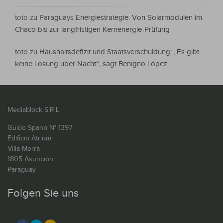
toto
zu
Paraguays Energiestrategie: Von Solarmodulen im
Chaco bis zur langfristigen Kernenergie-Prüfung
toto
zu
Haushaltsdefizit und Staatsverschuldung: „Es gibt
keine Lösung über Nacht“, sagt Benigno López
Mediablock S.R.L.
Guido Spano N° 1397
Edificio Atrium
Villa Morra
1805 Asunción
Paraguay
Folgen Sie uns