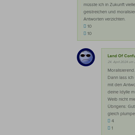
müsste ich in Zukunft viell
geistreichen und moralisi
Antworten verzichten.
10
10
Land Of Conf
24. April 2024 um 
Moralisierend.
Dann lass ich 
mit den Antwor
deine Idylle m
Weib nicht m
Übrigens: Gute
gleich plumpe
4
1