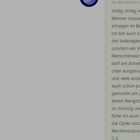
24. April 2024 um 
Völlig richtig
Männer müsse
ertragen im Be
Ich bin auch k
der belästigte
sondern ein V
Menschenwür
darf am Arbeit
oder ausgenut
und viele an
auch schon p
gemobbt am A
einem Ranghöh
so dreckig u
fühle ich auch
die Opfer sol
Machtmissbrau
5