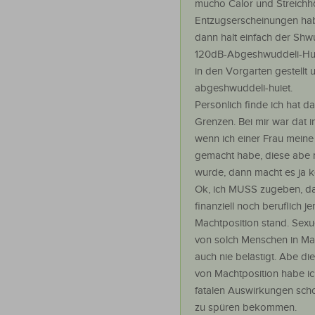
mucho Calor und Streichhö
Entzugserscheinungen ha
dann halt einfach der Shwu
120dB-Abgeshwuddeli-Hui
in den Vorgarten gestellt 
abgeshwuddeli-huiet.
Persönlich finde ich hat da
Grenzen. Bei mir war dat 
wenn ich einer Frau mein
gemacht habe, diese abe n
wurde, dann macht es ja k
Ok, ich MUSS zugeben, da
finanziell noch beruflich je
Machtposition stand. Sexu
von solch Menschen in Ma
auch nie belästigt. Abe d
von Machtposition habe ich
fatalen Auswirkungen scho
zu spüren bekommen.