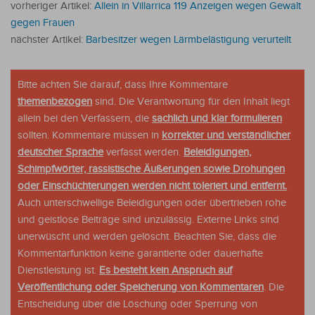
vorheriger Artikel:
Allein in Villarrica 119 Anzeigen wegen Gewalt
gegen Frauen
nächster Artikel:
Barbesitzer wegen Lärmbelästigung verurteilt
Bitte achten Sie darauf, dass Ihre Kommentare
themenbezogen
sind. Die Verantwortung für den Inhalt liegt
allein bei den Verfassern, die
sachlich und klar formulieren
sollten. Kommentare müssen in
korrekter und verständlicher
deutscher Sprache
verfasst werden.
Beleidigungen,
Schimpfwörter, rassistische Äußerungen sowie Drohungen
oder Einschüchterungen werden nicht toleriert und entfernt.
Auch unterschwellige Beleidigungen oder übertrieben rohe
und geistlose Beiträge sind unzulässig. Externe Links sind
unerwüscht und werden gelöscht. Beachten Sie, dass die
Kommentarfunktion keine garantierte oder dauerhafte
Dienstleistung ist.
Es besteht kein Anspruch auf
Veröffentlichung oder Speicherung von Kommentaren
. Die
Entscheidung über die Löschung oder Sperrung von