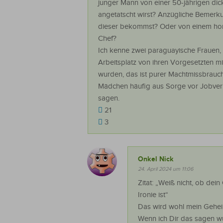
junger Mann von einer 50-jährigen dic
angetatscht wirst? Anzügliche Bemer
dieser bekommst? Oder von einem ho
Chef?
Ich kenne zwei paraguayische Frauen, 
Arbeitsplatz von ihren Vorgesetzten m
wurden, das ist purer Machtmissbrauch
Mädchen häufig aus Sorge vor Jobverl
sagen.
21
3
Onkel Nick
24. April 2024 um 11:06
Zitat: „Weiß nicht, ob dein
Ironie ist“
Das wird wohl mein Gehei
Wenn ich Dir das sagen w