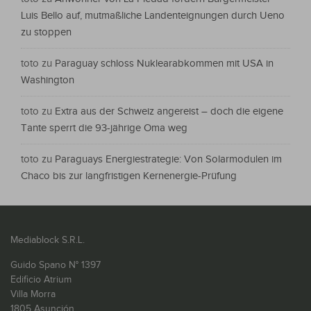
Luis Bello auf, mutmaßliche Landenteignungen durch Ueno
zu stoppen
toto
zu
Paraguay schloss Nuklearabkommen mit USA in
Washington
toto
zu
Extra aus der Schweiz angereist – doch die eigene
Tante sperrt die 93-jährige Oma weg
toto
zu
Paraguays Energiestrategie: Von Solarmodulen im
Chaco bis zur langfristigen Kernenergie-Prüfung
Mediablock S.R.L.
Guido Spano N° 1397
Edificio Atrium
Villa Morra
1805 Asunción