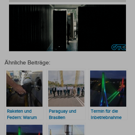
Ähnliche Beiträge:
Raketen und
Paraguay und
Termin für die
Federn: Warum
Brasilien
Inbetriebnahme
Tanken eine
vereinbaren
der
Geduldsprobe
zweite
Integrationsbrücke