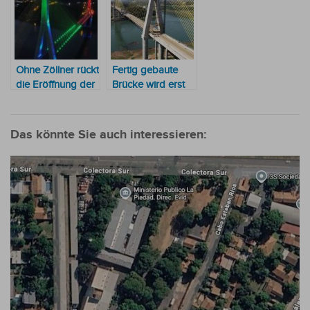
bleibt
Betriebsphase der
festgelegt
Integrationsbrücke
Ohne Zöllner rückt
Fertig gebaute
die Eröffnung der
Brücke wird erst
zweiten Brücke
2027 eröffnet
mit Brasilien in
weite Ferne
Das könnte Sie auch interessieren: