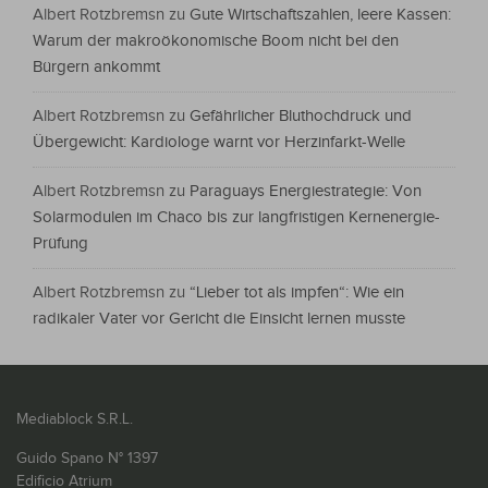
Albert Rotzbremsn
zu
Gute Wirtschaftszahlen, leere Kassen:
Warum der makroökonomische Boom nicht bei den
Bürgern ankommt
Albert Rotzbremsn
zu
Gefährlicher Bluthochdruck und
Übergewicht: Kardiologe warnt vor Herzinfarkt-Welle
Albert Rotzbremsn
zu
Paraguays Energiestrategie: Von
Solarmodulen im Chaco bis zur langfristigen Kernenergie-
Prüfung
Albert Rotzbremsn
zu
“Lieber tot als impfen“: Wie ein
radikaler Vater vor Gericht die Einsicht lernen musste
Mediablock S.R.L.
Guido Spano N° 1397
Edificio Atrium