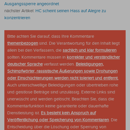
Ausgangssperre angeordnet
nächster Artikel:
HC scheint seinen Hass auf Alegre zu
konzentrieren
Bitte achten Sie darauf, dass Ihre Kommentare
themenbezogen
sind. Die Verantwortung für den Inhalt liegt
allein bei den Verfassern, die
sachlich und klar formulieren
sollten. Kommentare müssen in
korrekter und verständlicher
deutscher Sprache
verfasst werden.
Beleidigungen,
Schimpfwörter, rassistische Äußerungen sowie Drohungen
oder Einschüchterungen werden nicht toleriert und entfernt.
Auch unterschwellige Beleidigungen oder übertrieben rohe
und geistlose Beiträge sind unzulässig. Externe Links sind
unerwüscht und werden gelöscht. Beachten Sie, dass die
Kommentarfunktion keine garantierte oder dauerhafte
Dienstleistung ist.
Es besteht kein Anspruch auf
Veröffentlichung oder Speicherung von Kommentaren
. Die
Entscheidung über die Löschung oder Sperrung von