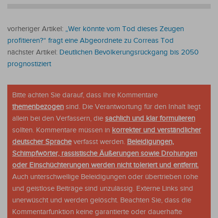
vorheriger Artikel:
„Wer könnte vom Tod dieses Zeugen
profitieren?“ fragt eine Abgeordnete zu Correas Tod
nächster Artikel:
Deutlichen Bevölkerungsrückgang bis 2050
prognostiziert
Bitte achten Sie darauf, dass Ihre Kommentare
themenbezogen
sind. Die Verantwortung für den Inhalt liegt
allein bei den Verfassern, die
sachlich und klar formulieren
sollten. Kommentare müssen in
korrekter und verständlicher
deutscher Sprache
verfasst werden.
Beleidigungen,
Schimpfwörter, rassistische Äußerungen sowie Drohungen
oder Einschüchterungen werden nicht toleriert und entfernt.
Auch unterschwellige Beleidigungen oder übertrieben rohe
und geistlose Beiträge sind unzulässig. Externe Links sind
unerwüscht und werden gelöscht. Beachten Sie, dass die
Kommentarfunktion keine garantierte oder dauerhafte