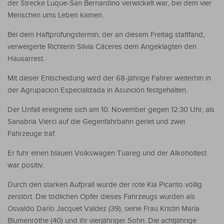
der Strecke Luque-San Bernardino verwickelt war, bei dem vier
Menschen ums Leben kamen.
Bei dem Haftprüfungstermin, der an diesem Freitag stattfand,
verweigerte Richterin Silvia Cáceres dem Angeklagten den
Hausarrest.
Mit dieser Entscheidung wird der 68-jährige Fahrer weiterhin in
der Agrupacion Especializada in Asunción festgehalten.
Der Unfall ereignete sich am 10. November gegen 12:30 Uhr, als
Sanabria Vierci auf die Gegenfahrbahn geriet und zwei
Fahrzeuge traf.
Er fuhr einen blauen Volkswagen Tuareg und der Alkoholtest
war positiv.
Durch den starken Aufprall wurde der rote Kia Picanto völlig
zerstört. Die tödlichen Opfer dieses Fahrzeugs wurden als
Osvaldo Darío Jacquet Valdez (39), seine Frau Kristin María
Blumenröthe (40) und ihr vierjähriger Sohn. Die achtjährige