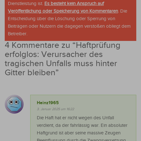
Dienstleistung ist.
Es besteht kein Anspruch auf
Veröffentlichung oder Speicherung von Kommentaren
. Die
Entscheidung über die Löschung oder Sperrung von
Beiträgen oder Nutzern die dagegen verstoßen obliegt dem
Betreiber.
4 Kommentare zu “
Haftprüfung
erfolglos: Verursacher des
tragischen Unfalls muss hinter
Gitter bleiben
”
Heinz1965
3. Januar 2025 um 16:22
Die Haft hat er nicht wegen des Unfall
verdient, da der fahrlässig war. Ein absoluter
Haftgrund ist aber seine massive Zeugen
Beeinflussung durch die Zwangsversetzung