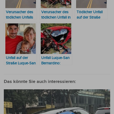
Verursacher des
Verursacher des
Tödlicher Unfall
tödlichen Unfalls
tödlichen Unfall in
auf der Straße
auf der
San Bernardino
Luque-San
Intensivstation:
kommt in
Bernardino:
Richterin kann
Untersuchungshaft
Schwager der
keine Maßnahmen
deutschen
verhängen
Konsulin stellt das
Vorgehen des
Richters in Frage
Unfall auf der
Unfall Luque-San
Straße Luque-San
Bernardino:
Ber: Emotionale
Unbestechlicher
Botschaft für eines
Polizist wurde
der Opfer
strafversetzt
Das könnte Sie auch interessieren: