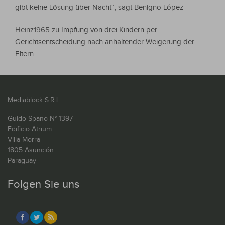
gibt keine Lösung über Nacht“, sagt Benigno López
Heinz1965
zu
Impfung von drei Kindern per
Gerichtsentscheidung nach anhaltender Weigerung der
Eltern
Mediablock S.R.L.
Guido Spano N° 1397
Edificio Atrium
Villa Morra
1805 Asunción
Paraguay
Folgen Sie uns