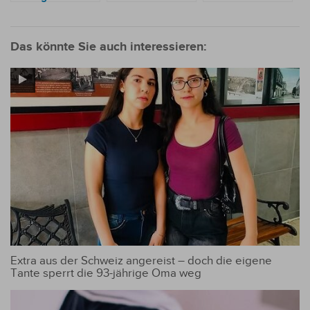
häusliche Gewalt
europäischen
verursachten
Fußball-
letztes Jahr 14 %
Frühjahrssaison
der
Das könnte Sie auch interessieren:
2025?
Verkehrsunfälle
Extra aus der Schweiz angereist – doch die eigene
Tante sperrt die 93-jährige Oma weg