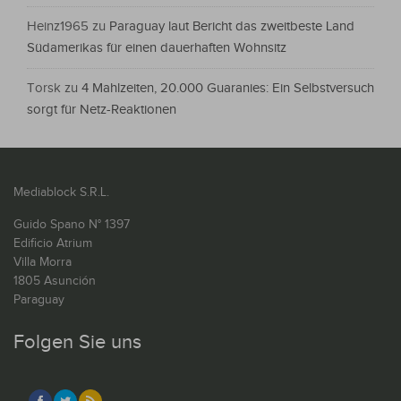
Heinz1965
zu
Paraguay laut Bericht das zweitbeste Land
Südamerikas für einen dauerhaften Wohnsitz
Torsk
zu
4 Mahlzeiten, 20.000 Guaranies: Ein Selbstversuch
sorgt für Netz-Reaktionen
Mediablock S.R.L.
Guido Spano N° 1397
Edificio Atrium
Villa Morra
1805 Asunción
Paraguay
Folgen Sie uns