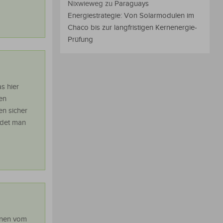
Nixwieweg
zu
Paraguays
Energiestrategie: Von Solarmodulen im
Chaco bis zur langfristigen Kernenergie-
Prüfung
s hier
hen
en sicher
üdet man
nnen vom