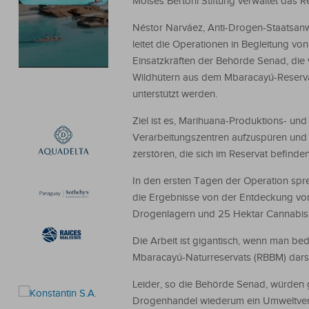
Moisés Bertoni Stiftung verwaltet das R
Néstor Narváez, Anti-Drogen-Staatsanw
leitet die Operationen in Begleitung von
Einsatzkräften der Behörde Senad, die
Wildhütern aus dem Mbaracayú-Reserv
unterstützt werden.
Ziel ist es, Marihuana-Produktions- und
Verarbeitungszentren aufzuspüren und
zerstören, die sich im Reservat befinden
In den ersten Tagen der Operation spr
die Ergebnisse von der Entdeckung von
Drogenlagern und 25 Hektar Cannabisp
Die Arbeit ist gigantisch, wenn man be
Mbaracayú-Naturreservats (RBBM) darste
Leider, so die Behörde Senad, würden 
Drogenhandel wiederum ein Umweltverb