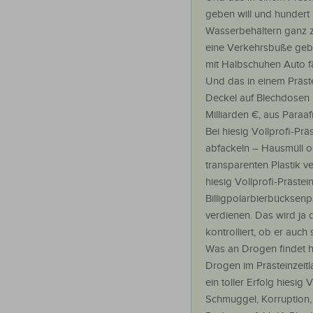
geben will und hundert
Wasserbehältern ganz zur
eine Verkehrsbuße geben
mit Halbschuhen Auto fä
Und das in einem Präste
Deckel auf Blechdosen m
Milliarden €, aus Paraa
Bei hiesig Vollprofi-Pr
abfackeln – Hausmüll o
transparenten Plastik v
hiesig Vollprofi-Prästei
Billigpolarbierbücksen
verdienen. Das wird ja 
kontrolliert, ob er auc
Was an Drogen findet hi
Drogen im Prästeinzeit
ein toller Erfolg hiesig
Schmuggel, Korruption,