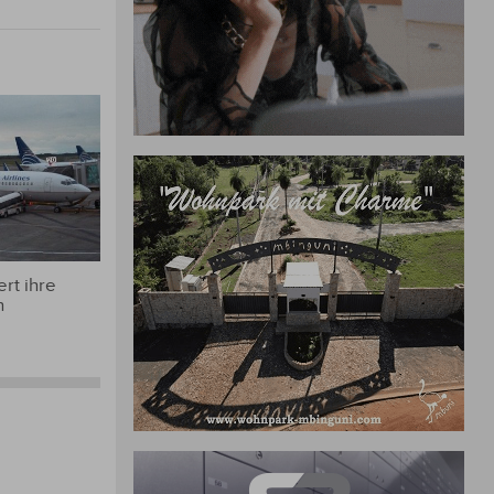
rt ihre
n