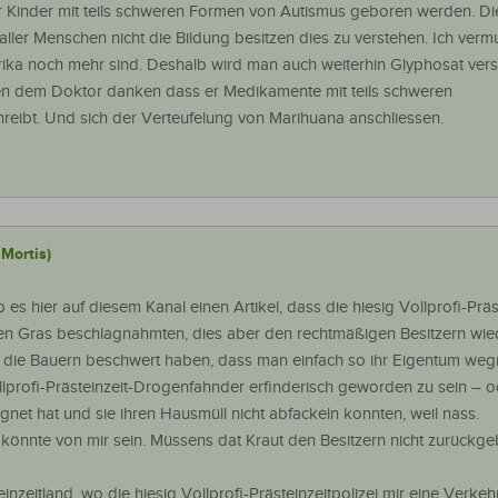
r Kinder mit teils schweren Formen von Autismus geboren werden. Di
aller Menschen nicht die Bildung besitzen dies zu verstehen. Ich verm
rika noch mehr sind. Deshalb wird man auch weiterhin Glyphosat ver
en dem Doktor danken dass er Medikamente mit teils schweren
eibt. Und sich der Verteufelung von Marihuana anschliessen.
Mortis)
es hier auf diesem Kanal einen Artikel, dass die hiesig Vollprofi-Präs
n Gras beschlagnahmten, dies aber den rechtmäßigen Besitzern wie
h die Bauern beschwert haben, dass man einfach so ihr Eigentum weg
lprofi-Prästeinzeit-Drogenfahnder erfinderisch geworden zu sein – o
egnet hat und sie ihren Hausmüll nicht abfackeln konnten, weil nass.
e könnte von mir sein. Müssens dat Kraut den Besitzern nicht zurückge
inzeitland, wo die hiesig Vollprofi-Prästeinzeitpolizei mir eine Verke