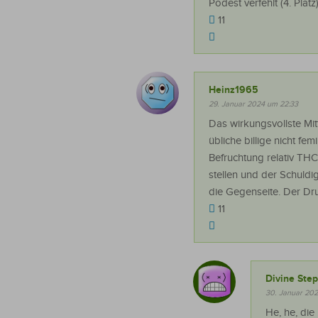
Podest verfehlt (4. Platz)
11
Heinz1965
29. Januar 2024 um 22:33
Das wirkungsvollste Mit
übliche billige nicht fem
Befruchtung relativ THC
stellen und der Schuld
die Gegenseite. Der Dr
11
Divine Step
30. Januar 20
He, he, di