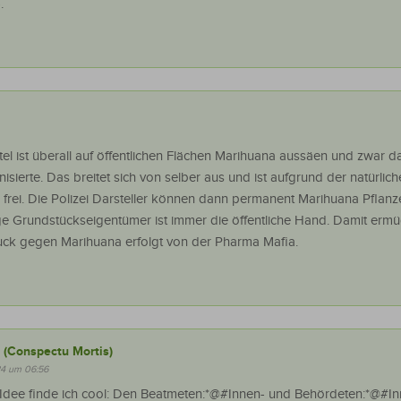
.
tel ist überall auf öffentlichen Flächen Marihuana aussäen und zwar da
inisierte. Das breitet sich von selber aus und ist aufgrund der natürlic
 frei. Die Polizei Darsteller können dann permanent Marihuana Pflanz
ige Grundstückseigentümer ist immer die öffentliche Hand. Damit erm
uck gegen Marihuana erfolgt von der Pharma Mafia.
 (Conspectu Mortis)
24 um 06:56
e Idee finde ich cool: Den Beatmeten:*@#Innen- und Behördeten:*@#I