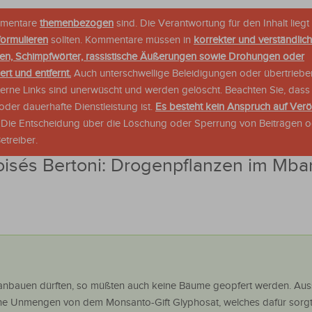
ommentare
themenbezogen
sind. Die Verantwortung für den Inhalt liegt 
formulieren
sollten. Kommentare müssen in
korrekter und verständlic
en, Schimpfwörter, rassistische Äußerungen sowie Drohungen oder
rt und entfernt.
Auch unterschwellige Beleidigungen oder übertriebe
xterne Links sind unerwüscht und werden gelöscht. Beachten Sie, dass
der dauerhafte Dienstleistung ist.
Es besteht kein Anspruch auf Verö
. Die Entscheidung über die Löschung oder Sperrung von Beiträgen 
treiber.
isés Bertoni: Drogenpflanzen im Mba
 anbauen dürften, so müßten auch keine Bäume geopfert werden. Au
ne Unmengen von dem Monsanto-Gift Glyphosat, welches dafür sorgt