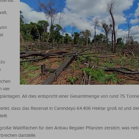
eservat.
alt,
 von
at
 zu
.
echen
 vier
lantagen. All dies entspricht einer Gesamtmenge von rund 75 Tonne
denkt, dass das Reservat in Canindeyú 64.406 Hektar groß ist und de
llt.
große Waldflächen für den Anbau illegaler Pflanzen zerstört, was n
rechen darstelle.