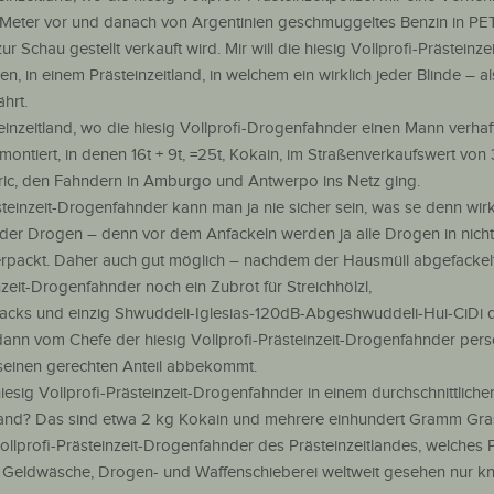
 Meter vor und danach von Argentinien geschmuggeltes Benzin in PE
 Schau gestellt verkauft wird. Mir will die hiesig Vollprofi-Prästeinzei
, in einem Prästeinzeitland, in welchem ein wirklich jeder Blinde – al
hrt.
inzeitland, wo die hiesig Vollprofi-Drogenfahnder einen Mann verhaft
ontiert, in denen 16t + 9t, =25t, Kokain, im Straßenverkaufswert von 
fric, den Fahndern in Amburgo und Antwerpo ins Netz ging.
ästeinzeit-Drogenfahnder kann man ja nie sicher sein, was se denn wirk
der Drogen – denn vor dem Anfackeln werden ja alle Drogen in nicht
erpackt. Daher auch gut möglich – nachdem der Hausmüll abgefackelt 
nzeit-Drogenfahnder noch ein Zubrot für Streichhölzl,
packs und einzig Shwuddeli-Iglesias-120dB-Abgeshwuddeli-Hui-CiDi 
dann vom Chefe der hiesig Vollprofi-Prästeinzeit-Drogenfahnder pers
h seinen gerechten Anteil abbekommt.
esig Vollprofi-Prästeinzeit-Drogenfahnder in einem durchschnittliche
land? Das sind etwa 2 kg Kokain und mehrere einhundert Gramm Gra
 Vollprofi-Prästeinzeit-Drogenfahnder des Prästeinzeitlandes, welches
 Geldwäsche, Drogen- und Waffenschieberei weltweit gesehen nur k