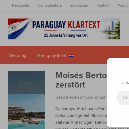
Netiquette
Deutschenliste
Impressum
Kontakt
Werbu
Werbung
Paraguay Markt
Moisés Bertoni: D
zerstört
Jet
Gib deine E-Mail-Adresse ein ...
Geschrieben am 29. Januar 2024
in
Na
Canindeyú: Marihuana-Parzellen im
Naturschutzgebiet Mbaracayú sind das
Ziel der Anti-Drogen-Behörde Senad. D