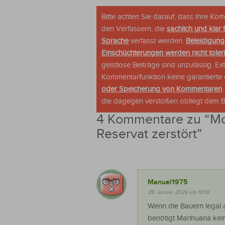
Bitte achten Sie darauf, dass Ihre K
den Verfassern, die
sachlich und klar 
Sprache
verfasst werden.
Beleidigung
Einschüchterungen werden nicht tolerie
geistlose Beiträge sind unzulässig. E
Kommentarfunktion keine garantierte o
oder Speicherung von Kommentaren
die dagegen verstoßen obliegt dem Be
4 Kommentare zu “
Mo
Reservat zerstört
”
Manuel1975
29. Januar 2024 um 18:18
Wenn die Bauern legal
benötigt Marihuana kei