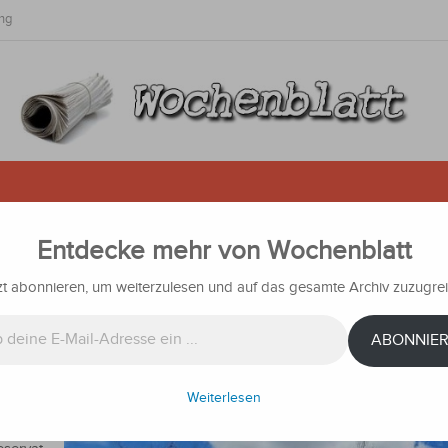
ng
Entdecke mehr von Wochenblatt
rogenpflanzen im Mbaracayú-Res
zt abonnieren, um weiterzulesen und auf das gesamte Archiv zuzugrei
chrichten
ABONNIE
Weiterlesen
 neue
ie