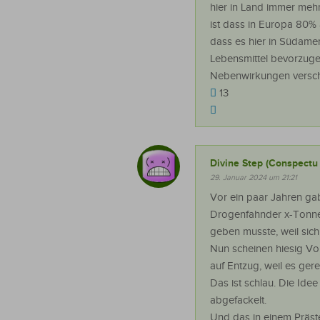
hier in Land immer meh
ist dass in Europa 80% 
dass es hier in Südame
Lebensmittel bevorzug
Nebenwirkungen verschr
13
Divine Step (Conspectu 
29. Januar 2024 um 21:21
Vor ein paar Jahren gab 
Drogenfahnder x-Tonne
geben musste, weil sic
Nun scheinen hiesig Vol
auf Entzug, weil es ger
Das ist schlau. Die Ide
abgefackelt.
Und das in einem Präste