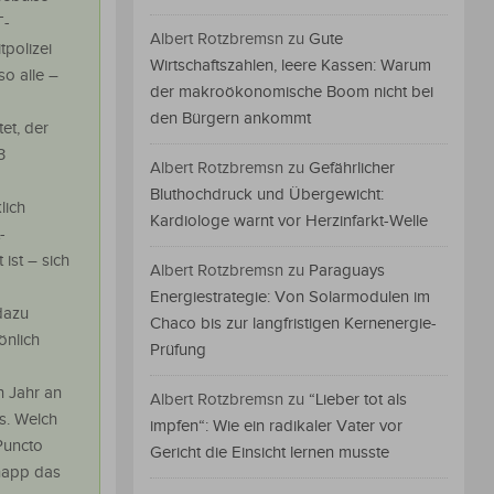
T-
Albert Rotzbremsn
zu
Gute
tpolizei
Wirtschaftszahlen, leere Kassen: Warum
so alle –
der makroökonomische Boom nicht bei
den Bürgern ankommt
et, der
3
Albert Rotzbremsn
zu
Gefährlicher
Bluthochdruck und Übergewicht:
lich
Kardiologe warnt vor Herzinfarkt-Welle
-
ist – sich
Albert Rotzbremsn
zu
Paraguays
Energiestrategie: Von Solarmodulen im
dazu
Chaco bis zur langfristigen Kernenergie-
önlich
Prüfung
n Jahr an
Albert Rotzbremsn
zu
“Lieber tot als
s. Welch
impfen“: Wie ein radikaler Vater vor
 Puncto
Gericht die Einsicht lernen musste
napp das