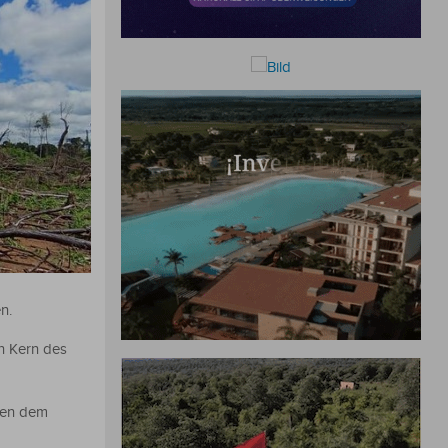
n.
n Kern des
eben dem