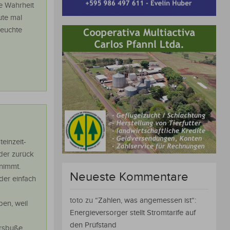
e Wahrheit
ute mal
seuchte
teinzeit-
der zurück
nimmt.
Neueste Kommentare
der einfach
toto
zu
“Zahlen, was angemessen ist“:
ben, weil
Energieversorger stellt Stromtarife auf
den Prüfstand
hrsbuße