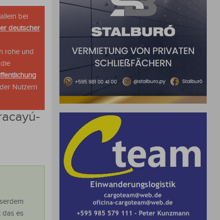
allein bei
her deutscher
n rohe und
 die
ffentlichung
oder Nutzern
racayú-
sserdem
 das es