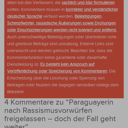
allein bei den Verfassern, die
sachlich und klar formulieren
sollten. Kommentare müssen in
korrekter und verständlicher
deutscher Sprache
verfasst werden.
Beleidigungen,
Schimpfwörter, rassistische Äußerungen sowie Drohungen
oder Einschüchterungen werden nicht toleriert und entfernt.
Auch unterschwellige Beleidigungen oder übertrieben rohe
und geistlose Beiträge sind unzulässig. Externe Links sind
unerwüscht und werden gelöscht. Beachten Sie, dass die
Kommentarfunktion keine garantierte oder dauerhafte
Dienstleistung ist.
Es besteht kein Anspruch auf
Veröffentlichung oder Speicherung von Kommentaren
. Die
Entscheidung über die Löschung oder Sperrung von
Beiträgen oder Nutzern die dagegen verstoßen obliegt dem
Betreiber.
4 Kommentare zu “
Paraguayerin
nach Rassismusvorwürfen
freigelassen – doch der Fall geht
weiter
”