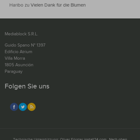
Haribo
zu
Vielen Dank für die Blumen
Mediablock S.R.L.
Guido Spano N° 1397
Edificio Atrium
Villa Morra
1805 Asunción
Paraguay
Folgen Sie uns
Technische Unterstützung: Oliver Förster
install24.com
Nach oben