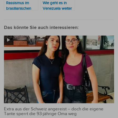
Rassismus im
Wie geht es in
brasilianischen
Venezuela weiter
Fußball: Frau nach
und was wird aus
Affenrufen
der Beziehung zu
verhaftet
Paraguay?
Das könnte Sie auch interessieren:
Extra aus der Schweiz angereist – doch die eigene
Tante sperrt die 93-jährige Oma weg