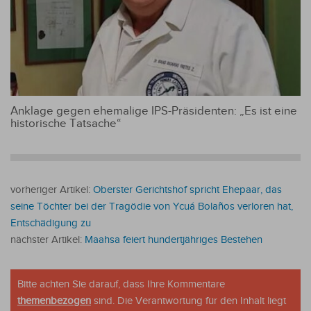
Anklage gegen ehemalige IPS-Präsidenten: „Es ist eine
historische Tatsache“
vorheriger Artikel:
Oberster Gerichtshof spricht Ehepaar, das
seine Töchter bei der Tragödie von Ycuá Bolaños verloren hat,
Entschädigung zu
nächster Artikel:
Maahsa feiert hundertjähriges Bestehen
Bitte achten Sie darauf, dass Ihre Kommentare
themenbezogen
sind. Die Verantwortung für den Inhalt liegt