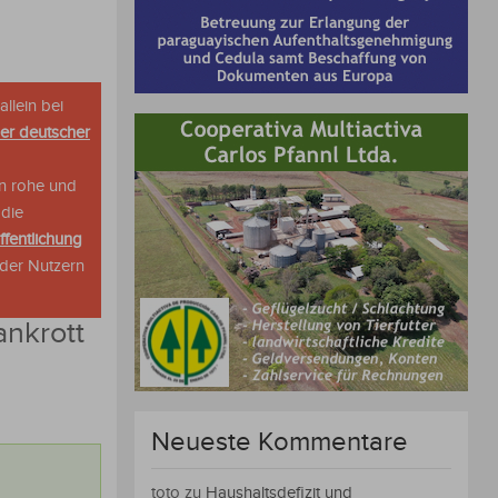
allein bei
her deutscher
n rohe und
 die
ffentlichung
oder Nutzern
ankrott
Neueste Kommentare
toto
zu
Haushaltsdefizit und