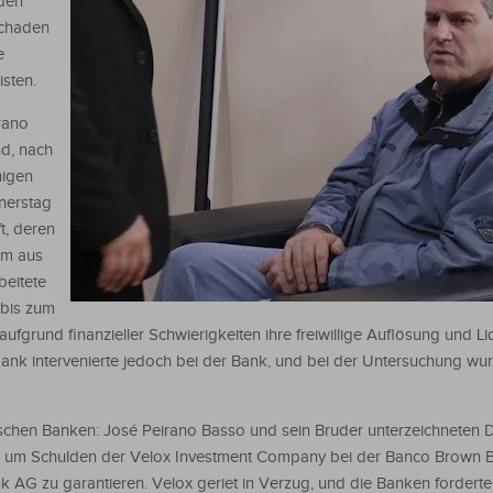
den
Schaden
e
sten.
rano
nd, nach
nigen
nerstag
ft, deren
um aus
beitete
bis zum
fgrund finanzieller Schwierigkeiten ihre freiwillige Auflösung und Li
bank intervenierte jedoch bei der Bank, und bei der Untersuchung w
schen Banken: José Peirano Basso und sein Bruder unterzeichneten 
 um Schulden der Velox Investment Company bei der Banco Brown B
 AG zu garantieren. Velox geriet in Verzug, und die Banken forderte