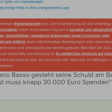
d Opfer von Viehdiebstahl
ieg bringt Peña in eine unangenehme Lage
ommentare
themenbezogen
sind. Die Verantwortung für den Inhalt liegt 
formulieren
sollten. Kommentare müssen in
korrekter und verständlic
en, Schimpfwörter, rassistische Äußerungen sowie Drohungen oder
rt und entfernt.
Auch unterschwellige Beleidigungen oder übertriebe
xterne Links sind unerwüscht und werden gelöscht. Beachten Sie, dass
der dauerhafte Dienstleistung ist.
Es besteht kein Anspruch auf Verö
. Die Entscheidung über die Löschung oder Sperrung von Beiträgen 
treiber.
ano Basso gesteht seine Schuld am B
nd muss knapp 30.000 Euro Spenden
”