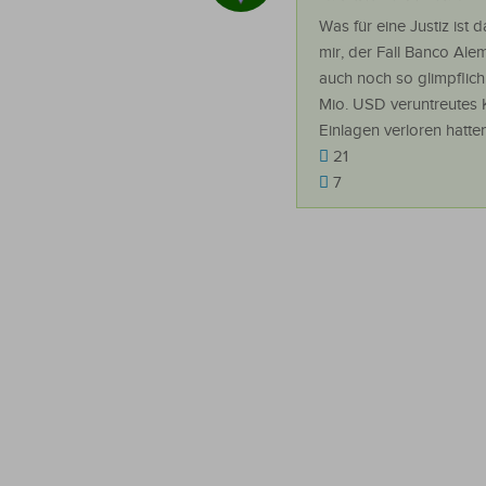
Was für eine Justiz ist
mir, der Fall Banco Al
auch noch so glimpflich
Mio. USD veruntreutes K
Einlagen verloren hatten
21
7