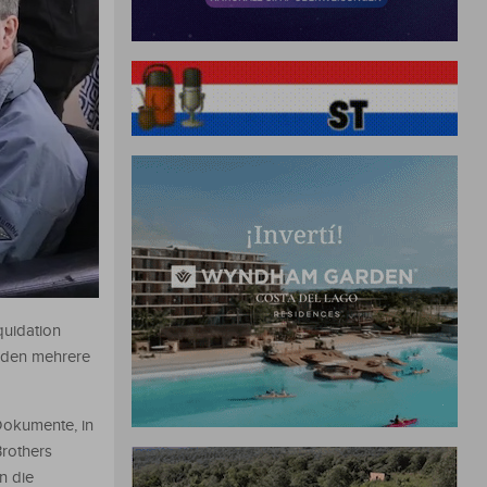
quidation
urden mehrere
Dokumente, in
rothers
n die