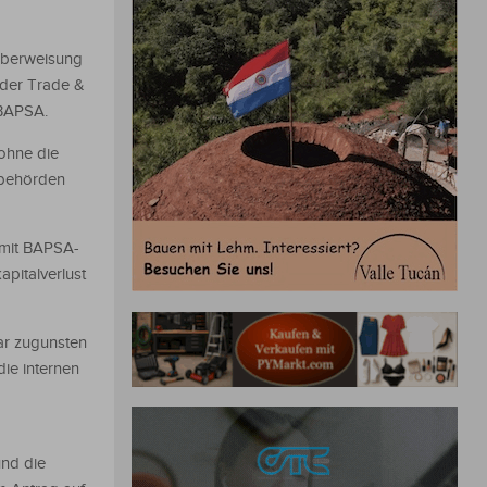
 Überweisung
 der Trade &
 BAPSA.
ohne die
kbehörden
 mit BAPSA-
pitalverlust
ar zugunsten
ie internen
und die