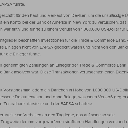
 BAPSA führte.
ngeschäft für den Kauf und Verkauf von Devisen, um die unzulässige
 ein Konto bei der Bank of America in New York zu vertuschen, das
 war fiktiv und führte zu einem Verlust von 1.000.000 US-Dollar für
glieder beschafften Investitionen für die Trade & Commerce Bank, 
ihre Einlagen nicht von BAPSA gedeckt waren und nicht von den Ban
ür die Einleger führte.
der genehmigten Zahlungen an Einleger der Trade & Commerce Bank
Bank insolvent war. Diese Transaktionen verursachten einen Eigenka
Vorstandsmitgliedern ein Darlehen in Höhe von 1.000.000 US-Doll
essene Dokumentation und ohne Belege, was einen Verstoß gegen d
en Zentralbank darstellte und der BAPSA schadete.
rurteilte ein Verhalten an den Tag legte, das auf seine soziale
ie Tragweite der ihm vorgeworfenen strafbaren Handlungen verstand 