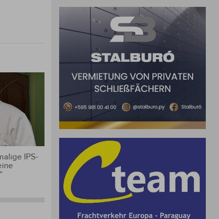
alige IPS-
eine
“