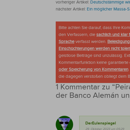
vorheriger Artikel:
Deutschstämmige wir
nächster Artikel:
Ein möglicher Massa-S
Bitte achten Sie darauf, dass Ihre K
den Verfassern, die
sachlich und klar 
Sprache
verfasst werden.
Beleidigung
Einschüchterungen werden nicht tolerie
geistlose Beiträge sind unzulässig. E
Kommentarfunktion keine garantierte o
oder Speicherung von Kommentaren
die dagegen verstoßen obliegt dem Be
1 Kommentar zu “
Peir
der Banco Alemán u
DerEulenspiegel
29. Oktober 2023 um 05:29