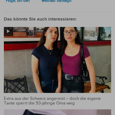
Flüge, um den
weshalb Santiago
Papst zu
Peña nicht an
besuchen, ohne
Trumps
seine Reise nach
Amtseinführung
Das könnte Sie auch interessieren:
Japan abzusagen
teilnahm
Extra aus der Schweiz angereist – doch die eigene
Tante sperrt die 93-jährige Oma weg