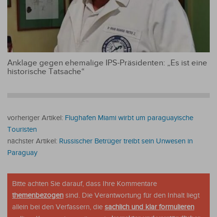
Anklage gegen ehemalige IPS-Präsidenten: „Es ist eine
historische Tatsache“
vorheriger Artikel:
Flughafen Miami wirbt um paraguayische
Touristen
nächster Artikel:
Russischer Betrüger treibt sein Unwesen in
Paraguay
Bitte achten Sie darauf, dass Ihre Kommentare
themenbezogen
sind. Die Verantwortung für den Inhalt liegt
allein bei den Verfassern, die
sachlich und klar formulieren