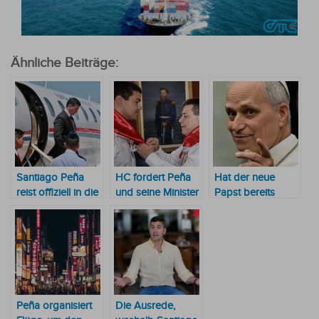
Ähnliche Beiträge:
Santiago Peña
HC fordert Peña
Hat der neue
reist offiziell in die
und seine Minister
Papst bereits
USA und ignoriert
auf, der ANR
Paraguay im
die Beerdigung
Bericht zu
Visier?
des Papstes
erstatten
Peña organisiert
Die Ausrede,