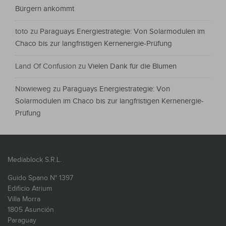
Bürgern ankommt
toto
zu
Paraguays Energiestrategie: Von Solarmodulen im
Chaco bis zur langfristigen Kernenergie-Prüfung
Land Of Confusion
zu
Vielen Dank für die Blumen
Nixwieweg
zu
Paraguays Energiestrategie: Von
Solarmodulen im Chaco bis zur langfristigen Kernenergie-
Prüfung
Mediablock S.R.L.
Guido Spano N° 1397
Edificio Atrium
Villa Morra
1805 Asunción
Paraguay