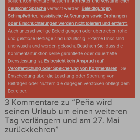
sollten. Kommentare müssen in
korrekter und verständlicher
deutscher Sprache
verfasst werden.
Beleidigungen,
Schimpfwörter, rassistische Äußerungen sowie Drohungen
oder Einschüchterungen werden nicht toleriert und entfernt.
Auch unterschwellige Beleidigungen oder übertrieben rohe
und geistlose Beiträge sind unzulässig. Externe Links sind
unerwüscht und werden gelöscht. Beachten Sie, dass die
Kommentarfunktion keine garantierte oder dauerhafte
Dienstleistung ist.
Es besteht kein Anspruch auf
Veröffentlichung oder Speicherung von Kommentaren
. Die
Entscheidung über die Löschung oder Sperrung von
Beiträgen oder Nutzern die dagegen verstoßen obliegt dem
Betreiber.
3 Kommentare zu “
Peña wird
seinen Urlaub um einen weiteren
Tag verlängern und am 27. Mai
zurückkehren
”