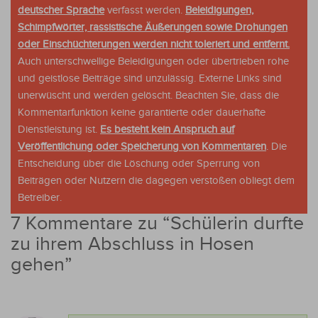
deutscher Sprache
verfasst werden.
Beleidigungen,
Schimpfwörter, rassistische Äußerungen sowie Drohungen
oder Einschüchterungen werden nicht toleriert und entfernt.
Auch unterschwellige Beleidigungen oder übertrieben rohe
und geistlose Beiträge sind unzulässig. Externe Links sind
unerwüscht und werden gelöscht. Beachten Sie, dass die
Kommentarfunktion keine garantierte oder dauerhafte
Dienstleistung ist.
Es besteht kein Anspruch auf
Veröffentlichung oder Speicherung von Kommentaren
. Die
Entscheidung über die Löschung oder Sperrung von
Beiträgen oder Nutzern die dagegen verstoßen obliegt dem
Betreiber.
7 Kommentare zu “
Schülerin durfte
zu ihrem Abschluss in Hosen
gehen
”