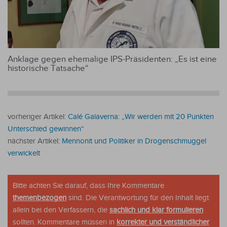
Anklage gegen ehemalige IPS-Präsidenten: „Es ist eine
historische Tatsache“
vorheriger Artikel:
Calé Galaverna: „Wir werden mit 20 Punkten
Unterschied gewinnen“
nächster Artikel:
Mennonit und Politiker in Drogenschmuggel
verwickelt
Bitte achten Sie darauf, dass Ihre Kommentare
themenbezogen
sind. Die Verantwortung für den Inhalt liegt
allein bei den Verfassern, die
sachlich und klar formulieren
sollten. Kommentare müssen in
korrekter und verständlicher