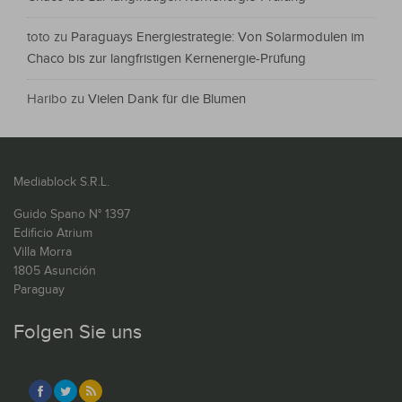
toto
zu
Paraguays Energiestrategie: Von Solarmodulen im
Chaco bis zur langfristigen Kernenergie-Prüfung
Haribo
zu
Vielen Dank für die Blumen
Mediablock S.R.L.
Guido Spano N° 1397
Edificio Atrium
Villa Morra
1805 Asunción
Paraguay
Folgen Sie uns