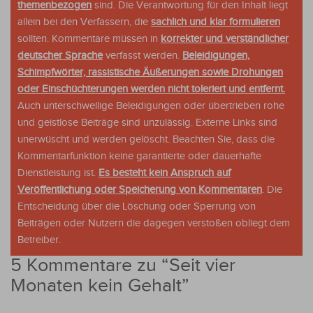
themenbezogen
sind. Die Verantwortung für den Inhalt liegt
allein bei den Verfassern, die
sachlich und klar formulieren
sollten. Kommentare müssen in
korrekter und verständlicher
deutscher Sprache
verfasst werden.
Beleidigungen,
Schimpfwörter, rassistische Äußerungen sowie Drohungen
oder Einschüchterungen werden nicht toleriert und entfernt.
Auch unterschwellige Beleidigungen oder übertrieben rohe
und geistlose Beiträge sind unzulässig. Externe Links sind
unerwüscht und werden gelöscht. Beachten Sie, dass die
Kommentarfunktion keine garantierte oder dauerhafte
Dienstleistung ist.
Es besteht kein Anspruch auf
Veröffentlichung oder Speicherung von Kommentaren
. Die
Entscheidung über die Löschung oder Sperrung von
Beiträgen oder Nutzern die dagegen verstoßen obliegt dem
Betreiber.
5 Kommentare zu “
Seit vier
Monaten kein Gehalt
”