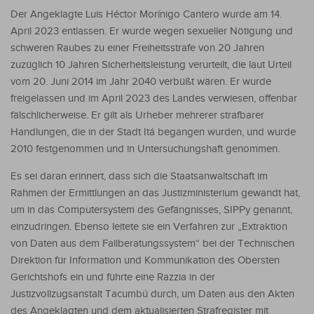
Der Angeklagte Luis Héctor Morínigo Cantero wurde am 14.
April 2023 entlassen. Er wurde wegen sexueller Nötigung und
schweren Raubes zu einer Freiheitsstrafe von 20 Jahren
zuzüglich 10 Jahren Sicherheitsleistung verurteilt, die laut Urteil
vom 20. Juni 2014 im Jahr 2040 verbüßt wären. Er wurde
freigelassen und im April 2023 des Landes verwiesen, offenbar
fälschlicherweise. Er gilt als Urheber mehrerer strafbarer
Handlungen, die in der Stadt Itá begangen wurden, und wurde
2010 festgenommen und in Untersuchungshaft genommen.
Es sei daran erinnert, dass sich die Staatsanwaltschaft im
Rahmen der Ermittlungen an das Justizministerium gewandt hat,
um in das Computersystem des Gefängnisses, SIPPy genannt,
einzudringen. Ebenso leitete sie ein Verfahren zur „Extraktion
von Daten aus dem Fallberatungssystem“ bei der Technischen
Direktion für Information und Kommunikation des Obersten
Gerichtshofs ein und führte eine Razzia in der
Justizvollzugsanstalt Tacumbú durch, um Daten aus den Akten
des Angeklagten und dem aktualisierten Strafregister mit