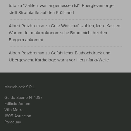
toto
zu
“Zahlen, was angemessen ist“: Energieversorger
stellt Stromtarife auf den Prüfstand
Albert Rotzbremsn
zu
Gute Wirtschaftszahlen, leere Kassen:
Warum der makroökonomische Boom nicht bei den
Bürgern ankommt
Albert Rotzbremsn
zu
Gefährlicher Bluthochdruck und
Übergewicht: Kardiologe warnt vor Herzinfarkt-Welle
Mediablock S.R.L.
Guido Spano N° 1397
Edificio Atrium
Villa Morra
1805 Asunción
Paraguay