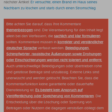
nächster Artikel:
Er versuchte, einen Brand im Haus seines
Nachbarn zu löschen und starb durch einen Stromschlag
Bitte achten Sie darauf, dass Ihre Kommentare
themenbezogen
sind. Die Verantwortung für den Inhalt liegt
allein bei den Verfassern, die
sachlich und klar formulieren
sollten. Kommentare müssen in
korrekter und verständlicher
deutscher Sprache
verfasst werden.
Beleidigungen,
Schimpfwörter, rassistische Äußerungen sowie Drohungen
oder Einschüchterungen werden nicht toleriert und entfernt.
Auch unterschwellige Beleidigungen oder übertrieben rohe
und geistlose Beiträge sind unzulässig. Externe Links sind
unerwüscht und werden gelöscht. Beachten Sie, dass die
Kommentarfunktion keine garantierte oder dauerhafte
Dienstleistung ist.
Es besteht kein Anspruch auf
Veröffentlichung oder Speicherung von Kommentaren
. Die
Entscheidung über die Löschung oder Sperrung von
Beiträgen oder Nutzern die dagegen verstoßen obliegt dem