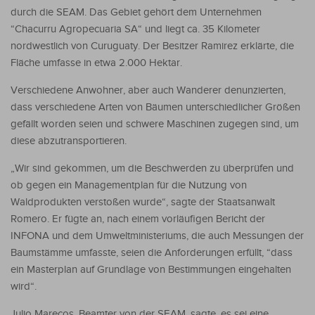
durch die SEAM. Das Gebiet gehört dem Unternehmen
“Chacurru Agropecuaria SA“ und liegt ca. 35 Kilometer
nordwestlich von Curuguaty. Der Besitzer Ramirez erklärte, die
Fläche umfasse in etwa 2.000 Hektar.
Verschiedene Anwohner, aber auch Wanderer denunzierten,
dass verschiedene Arten von Bäumen unterschiedlicher Größen
gefällt worden seien und schwere Maschinen zugegen sind, um
diese abzutransportieren.
„Wir sind gekommen, um die Beschwerden zu überprüfen und
ob gegen ein Managementplan für die Nutzung von
Waldprodukten verstoßen wurde“, sagte der Staatsanwalt
Romero. Er fügte an, nach einem vorläufigen Bericht der
INFONA und dem Umweltministeriums, die auch Messungen der
Baumstämme umfasste, seien die Anforderungen erfüllt, “dass
ein Masterplan auf Grundlage von Bestimmungen eingehalten
wird“.
Julio Marecos, Beamter von der SEAM, sagte, es sei eine