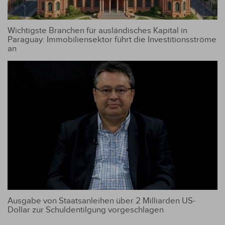
Wichtigste Branchen für ausländisches Kapital in
Paraguay: Immobiliensektor führt die Investitionsströme
an
Ausgabe von Staatsanleihen über 2 Milliarden US-
Dollar zur Schuldentilgung vorgeschlagen