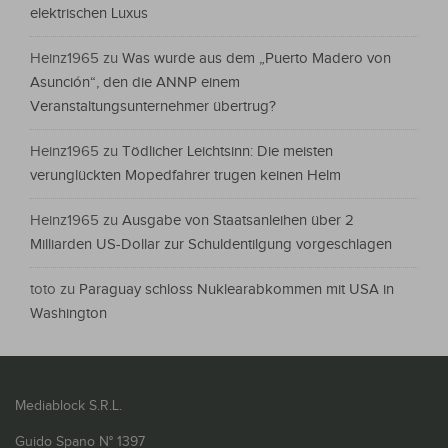
elektrischen Luxus
Heinz1965
zu
Was wurde aus dem „Puerto Madero von
Asunción“, den die ANNP einem
Veranstaltungsunternehmer übertrug?
Heinz1965
zu
Tödlicher Leichtsinn: Die meisten
verunglückten Mopedfahrer trugen keinen Helm
Heinz1965
zu
Ausgabe von Staatsanleihen über 2
Milliarden US-Dollar zur Schuldentilgung vorgeschlagen
toto
zu
Paraguay schloss Nuklearabkommen mit USA in
Washington
Mediablock S.R.L.
Guido Spano N° 1397