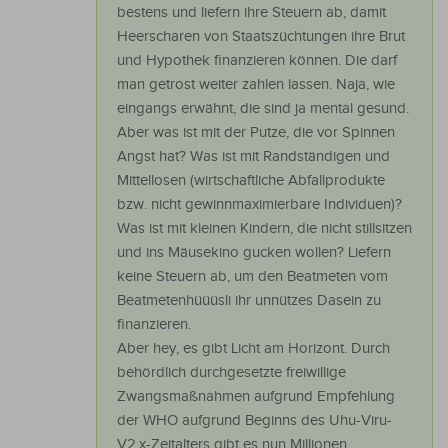
bestens und liefern ihre Steuern ab, damit
Heerscharen von Staatszüchtungen ihre Brut
und Hypothek finanzieren können. Die darf
man getrost weiter zahlen lassen. Naja, wie
eingangs erwähnt, die sind ja mental gesund.
Aber was ist mit der Putze, die vor Spinnen
Angst hat? Was ist mit Randständigen und
Mittellosen (wirtschaftliche Abfallprodukte
bzw. nicht gewinnmaximierbare Individuen)?
Was ist mit kleinen Kindern, die nicht stillsitzen
und ins Mäusekino gucken wollen? Liefern
keine Steuern ab, um den Beatmeten vom
Beatmetenhüüüsli ihr unnützes Dasein zu
finanzieren.
Aber hey, es gibt Licht am Horizont. Durch
behördlich durchgesetzte freiwillige
Zwangsmaßnahmen aufgrund Empfehlung
der WHO aufgrund Beginns des Uhu-Viru-
V2.x-Zeitalters gibt es nun Millionen