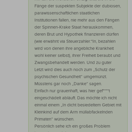
Fänge der suspekten Subjekte der dubiosen,
parawissenschaftlichen staatlichen
Institutionen fallen, nie mehr aus den Fängen
der Spinnen-Krake Staat herauskommen,
deren Brut und Hypothek finanzieren dürfen
(wie erwähnt via Steuerzahler:*In, bezahlen
wird von denen ihre angebliche Krankheit
wohl keiner selbst), ihrer Freiheit beraubt und
Zwangsbehandelt werden. Und zu guter
Letzt wird dies auch noch zum „Schutz der
psychischen Gesundheit“ umgemünzt.
Müsstens gar noch „Danke“ sagen.
Einfach nur grauenhaft, was hier gef****t
eingeschädelt abläuft. Das möchte ich nicht
einmal einem „In dicht besiedeltem Gebiet mit
Kleinkind auf dem Arm müllabfackelnden
Primaten“ wünschen.
Persönlich sehe ich ein großes Problem