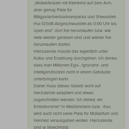
„Müllabfackeln mit Kleinkind auf dem Arm,
aber genug Plata für
Billigpolarbierbücksenpacks und Shwuddeli-
Hui-120dB-Abgeschwuddeli ab 0:00 Uhr bis
open end“ dort frei herumlaufen bzw. wie
viele wieder genesen sind und wieder frei
herumlaufen dürfen.
Hierzulande müsste das eigentlich unter
Kultur und Erziehung durchgehen. Ich denke,
dass man Millionen Ego-, Ignoranz- und
Intelligenzbolzen nicht in einem Gebäude
unterbringen kann.
Daher muss dieses Gesetz wohl auf
hierzulande adaptiert und etwas
zugeschnitten werden. Ich denke, ein
Einbeborener:*In Medizinmann bzw. -frau
wird auch nicht seine Plata für Müllabfuhr und
Henniez verausgaben wollen. Hierzulande
sind ja Streichhölzl,