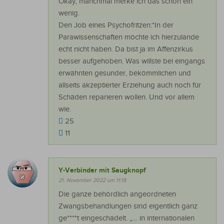
Okay, manchmal merke ich das schon ein
wenig.
Den Job eines Psychofritzen:*In der
Parawissenschaften möchte ich hierzulande
echt nicht haben. Da bist ja im Affenzirkus
besser aufgehoben. Was willste bei eingangs
erwähnten gesunder, bekömmlichen und
allseits akzeptierter Erziehung auch noch für
Schäden reparieren wollen. Und vor allem
wie.
25
11
Y-Verbinder mit Saugknopf
21. November 2022 um 11:18
Die ganze behördlich angeordneten
Zwangsbehandlungen sind eigentlich ganz
ge****t eingeschädelt. „… in internationalen