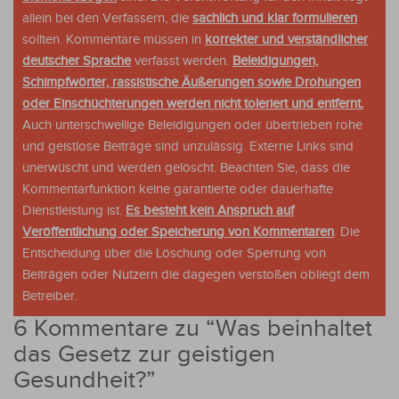
allein bei den Verfassern, die
sachlich und klar formulieren
sollten. Kommentare müssen in
korrekter und verständlicher
deutscher Sprache
verfasst werden.
Beleidigungen,
Schimpfwörter, rassistische Äußerungen sowie Drohungen
oder Einschüchterungen werden nicht toleriert und entfernt.
Auch unterschwellige Beleidigungen oder übertrieben rohe
und geistlose Beiträge sind unzulässig. Externe Links sind
unerwüscht und werden gelöscht. Beachten Sie, dass die
Kommentarfunktion keine garantierte oder dauerhafte
Dienstleistung ist.
Es besteht kein Anspruch auf
Veröffentlichung oder Speicherung von Kommentaren
. Die
Entscheidung über die Löschung oder Sperrung von
Beiträgen oder Nutzern die dagegen verstoßen obliegt dem
Betreiber.
6 Kommentare zu “
Was beinhaltet
das Gesetz zur geistigen
Gesundheit?
”