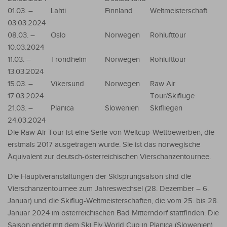
01.03. –
Lahti
Finnland
Weltmeisterschaft
03.03.2024
08.03. –
Oslo
Norwegen
Rohlufttour
10.03.2024
11.03. –
Trondheim
Norwegen
Rohlufttour
13.03.2024
15.03. –
Vikersund
Norwegen
Raw Air
17.03.2024
Tour/Skiflüge
21.03. –
Planica
Slowenien
Skifliegen
24.03.2024
Die Raw Air Tour ist eine Serie von Weltcup-Wettbewerben, die
erstmals 2017 ausgetragen wurde. Sie ist das norwegische
Äquivalent zur deutsch-österreichischen Vierschanzentournee.
Die Hauptveranstaltungen der Skisprungsaison sind die
Vierschanzentournee zum Jahreswechsel (28. Dezember – 6.
Januar) und die Skiflug-Weltmeisterschaften, die vom 25. bis 28.
Januar 2024 im österreichischen Bad Mitterndorf stattfinden. Die
Saison endet mit dem Ski Fly World Cup in Planica (Slowenien).