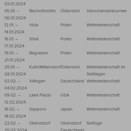
03.01.2024
05.01. –
Bischofshofen
Österreich
Vierschanzentournee
06.01.2024
12.01. –
Visla
Polen
Weltmeisterschaft
14.01.2024
16.01. –
Shirk
Polen
Weltmeisterschaft
17.01.2024
19.01. –
Begraben
Polen
Weltmeisterschaft
21.01.2024
25.01. –
Kulm/Mitterndorf
Österreich
Weltmeisterschaft im
28.01.2024
Skifliegen
02.02. –
Villingen
Deutschland
Weltmeisterschaft
04.02.2024
09.02. –
Lake Placid
USA
Weltmeisterschaft
12.02.2024
16.02. –
Sapporo
Japan
Weltmeisterschaft
18.02.2024
22.02. –
Oberstdorf
Oberstdorf
Skiflüge
25.02.2024
Deutschland