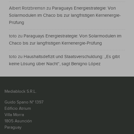
Albert Rotzbremsn
zu
Paraguays Energiestrategie: Von
Solarmodulen im Chaco bis zur langfristigen Kernenergie-
Prüfung
toto
zu
Paraguays Energiestrategie: Von Solarmodulen im
Chaco bis zur langfristigen Kernenergie-Prüfung
toto
zu
Haushaltsdefizit und Staatsverschuldung: „Es gibt
keine Lösung über Nacht“, sagt Benigno López
Mediablock S.R.L.
Guido Spano N° 1397
Edificio Atrium
Villa Morra
1805 Asunción
Paraguay