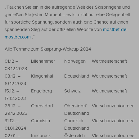
„Tauchen Sie ein in die aufregende Welt des Skispringens und
genießen Sie jeden Moment – ​​es ist nicht nur eine Gelegenheit
für sportliche Spannung, sondern auch eine Chance auf einen
spannenden Sieg auf der offiziellen Website von
mostbet-de-
mostbet.com
.“
Alle Termine zum Skisprung-Weltcup 2024
01.12 –
Lillehammer
Norwegen
Weltmeisterschaft
03.12.2023
08.12. –
Klingenthal
Deutschland
Weltmeisterschaft
10.12.2023
15.12. –
Engelberg
Schweiz
Weltmeisterschaft
17.12.2023
28.12. –
Oberstdorf
Oberstdorf
Vierschanzentournee
29.12.2023
Deutschland
31.12. –
Garmisch
Garmisch
Vierschanzentournee
01.01.2024
Deutschland
02.01. –
Innsbruck
Österreich
Vierschanzentournee