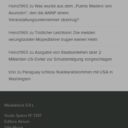
Heinz1965
zu
Was wurde aus dem „Puerto Madero von
Asunción“, den die ANNP einem
Veranstaltungsunternehmer übertrug?
Heinz1965
zu
Tödlicher Leichtsinn: Die meisten
verunglückten Mopedfahrer trugen keinen Helm
Heinz1965
zu
Ausgabe von Staatsanleihen über 2
Milliarden US-Dollar zur Schuldentilgung vorgeschlagen
toto
zu
Paraguay schloss Nuklearabkommen mit USA in
Washington
Mediablock S.R.L.
Guido Spano N° 1397
Edificio Atrium
Villa Morra