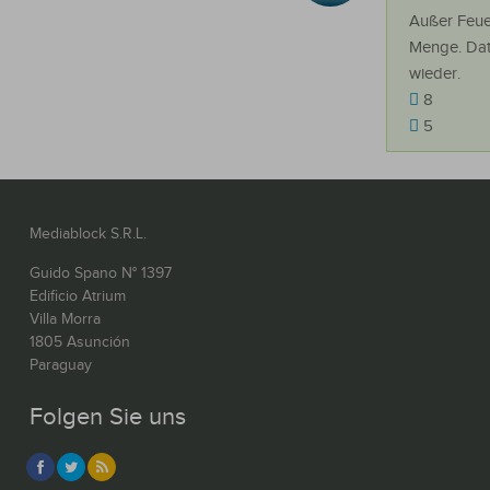
Außer Feue
Menge. Dat 
wieder.
8
5
Mediablock S.R.L.
Guido Spano N° 1397
Edificio Atrium
Villa Morra
1805 Asunción
Paraguay
Folgen Sie uns