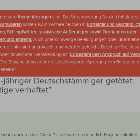
ommentare
themenbezogen
sind. Die Verantwortung für den Inhalt liegt 
formulieren
sollten. Kommentare müssen in
korrekter und verständlic
en, Schimpfwörter, rassistische Äußerungen sowie Drohungen oder
rt und entfernt.
Auch unterschwellige Beleidigungen oder übertriebe
xterne Links sind unerwüscht und werden gelöscht. Beachten Sie, dass
der dauerhafte Dienstleistung ist.
Es besteht kein Anspruch auf Verö
. Die Entscheidung über die Löschung oder Sperrung von Beiträgen 
treiber.
-jähriger Deutschstämmiger getötet:
ige verhaftet
”
nsbesondere eine Glock Pistole wecken sicherlich Begehrlichkeiten b