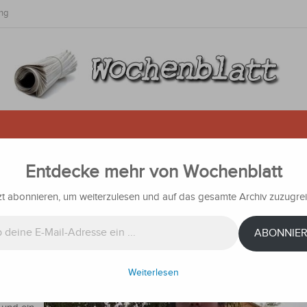
ng
Entdecke mehr von Wochenblatt
hstämmiger getötet: Freundin al
ftet
zt abonnieren, um weiterzulesen und auf das gesamte Archiv zuzugrei
richten
ABONNIE
wurde in
Weiterlesen
urnier
rn