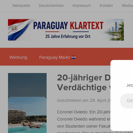
Netiquette
Deutschenliste
Impressum
Kontakt
Werbu
Werbung
Paraguay Markt
20-jähriger Deutsc
Verdächtige verha
Jet
Gib deine E-Mail-Adresse ein ...
Geschrieben am 28. April 2023
in
Nach
Coronel Oviedo: Ein 20-jähriger Mann 
Coronel Oviedo während eines Fußballt
von Studenten seiner Fakultät in die Sti