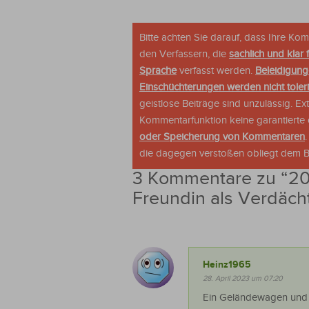
Bitte achten Sie darauf, dass Ihre K
den Verfassern, die
sachlich und klar 
Sprache
verfasst werden.
Beleidigung
Einschüchterungen werden nicht tolerie
geistlose Beiträge sind unzulässig. E
Kommentarfunktion keine garantierte o
oder Speicherung von Kommentaren
die dagegen verstoßen obliegt dem Be
3 Kommentare zu “
20
Freundin als Verdächt
Heinz1965
28. April 2023 um 07:20
Ein Geländewagen und i