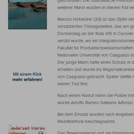
geschossen. Die mutmaßliche Freundin
weiterer Mann wurden in diesem Fall ver
Marcos Hobecker (20) ist das Opfer ei
vorsätzlichen Tötungsdelikts, das am g
Donnerstag an der Ruta VIII in Corone
verübt wurde, wo ein Integrationsturnie
Fakultät für Produktionswissenschaften
Nationalen Universität von Caaguazú st
Der junge Mann hatte einen Schuss in di
erhalten und wurde ins Regionalkrank
von Caaguazú gebracht. Später stellte
seinen Tod fest.
Nach einem Notruf nahm die Polizei Ir
wurde Adolfo Ramiro Galeano Alfonzo (2
Bei dem Einsatz wurden nach Angaben d
Mobiltelefone beschlagnahmt.
Das Beweismaterial und die Festgenomm