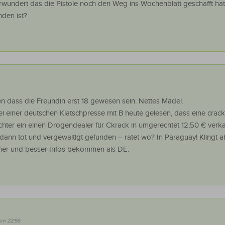
rwundert das die Pistole noch den Weg ins Wochenblatt geschafft hat
den ist?
 dass die Freundin erst 18 gewesen sein. Nettes Mädel.
ei einer deutschen Klatschpresse mit B heute gelesen, dass eine crac
ochter ein einen Drogendealer für Ckrack in umgerechtet 12,50 € verk
 dann tot und vergewaltigt gefunden – ratet wo? In Paraguay! Klingt 
her und besser Infos bekommen als DE.
 um 22:56