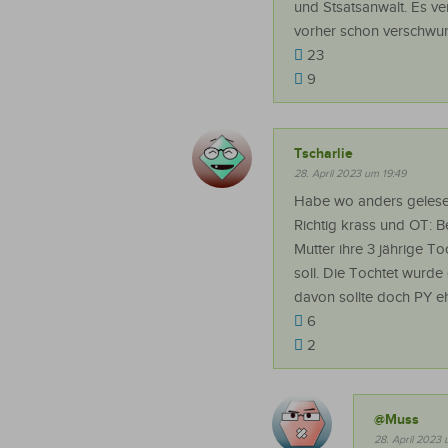
und Stsatsanwalt. Es ve
vorher schon verschwun
23
9
Tscharlie
28. April 2023 um 19:49
Habe wo anders gelesen
Richtig krass und OT: B
Mutter ihre 3 jährige T
soll. Die Tochtet wurde
davon sollte doch PY e
6
2
@Muss
28. April 2023