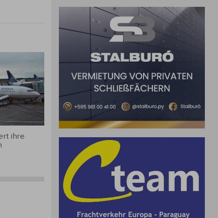
rt ihre
n