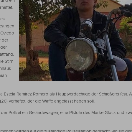
 und ein
haftet.
nes
estrigen
l Oviedo
r der
 der
attfand.
e Stirn
enhaus
 man
ma Estela Ramírez Romero als Hauptverdächtige der Schießerei fest.
0) verhaftet, der die Waffe angefasst haben soll.
er Polizei ein Geländewagen, eine Pistole des Marke Glock und zw
enen wurden auf die zuständige Polizeistation gebracht, wo sie der