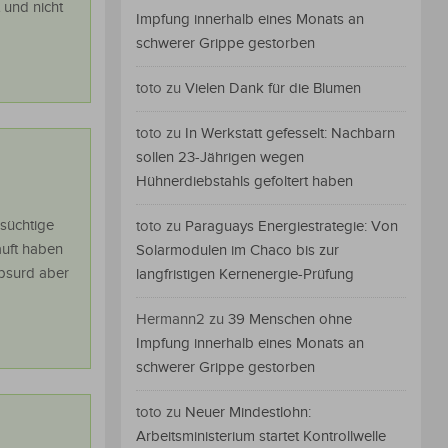
 und nicht
Impfung innerhalb eines Monats an
schwerer Grippe gestorben
toto
zu
Vielen Dank für die Blumen
toto
zu
In Werkstatt gefesselt: Nachbarn
sollen 23-Jährigen wegen
Hühnerdiebstahls gefoltert haben
ksüchtige
toto
zu
Paraguays Energiestrategie: Von
auft haben
Solarmodulen im Chaco bis zur
absurd aber
langfristigen Kernenergie-Prüfung
Hermann2
zu
39 Menschen ohne
Impfung innerhalb eines Monats an
schwerer Grippe gestorben
toto
zu
Neuer Mindestlohn:
Arbeitsministerium startet Kontrollwelle