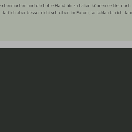
rchenmachen und die hohle Hand hin zu halten können se hier noch
darf ich aber besser nicht schreiben im Forum, so schlau bin ich dan