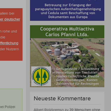
allein bei
her deutscher
n rohe und
 die
ffentlichung
oder Nutzern
Neueste Kommentare
ei Polizei
Albert Rotzbremsn
zu
39 Menschen ohne