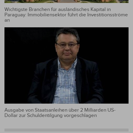
Wichtigste Branchen für ausländisches Kapital in
Paraguay: Immobiliensektor führt die Investitionsströme
an
Ausgabe von Staatsanleihen über 2 Milliarden US-
Dollar zur Schuldentilgung vorgeschlagen