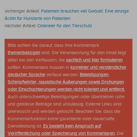
vorheriger Artikel:
Patienten brauchen viel Geduld: Eine einzige
Ärztin für Hunderte von Patienten
nächster Artikel:
Ostereier für den Tierschutz
Bitte achten Sie darauf, dass Ihre Kommentare
themenbezogen
sind. Die Verantwortung für den Inhalt liegt
allein bei den Verfassern, die
sachlich und klar formulieren
sollten. Kommentare müssen in
korrekter und verständlicher
deutscher Sprache
verfasst werden.
Beleidigungen,
Schimpfwörter, rassistische Äußerungen sowie Drohungen
oder Einschüchterungen werden nicht toleriert und entfernt.
Auch unterschwellige Beleidigungen oder übertrieben rohe
und geistlose Beiträge sind unzulässig. Externe Links sind
unerwüscht und werden gelöscht. Beachten Sie, dass die
Kommentarfunktion keine garantierte oder dauerhafte
Dienstleistung ist.
Es besteht kein Anspruch auf
Veröffentlichung oder Speicherung von Kommentaren
. Die