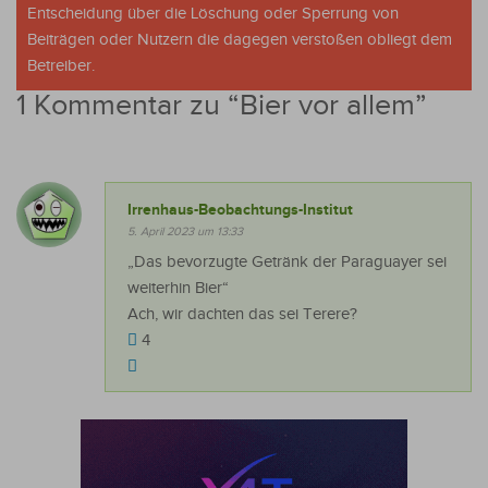
Entscheidung über die Löschung oder Sperrung von
Beiträgen oder Nutzern die dagegen verstoßen obliegt dem
Betreiber.
1 Kommentar zu “
Bier vor allem
”
Irrenhaus-Beobachtungs-Institut
5. April 2023 um 13:33
„Das bevorzugte Getränk der Paraguayer sei
weiterhin Bier“
Ach, wir dachten das sei Terere?
4