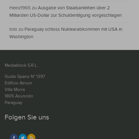
Heinz1965
zu
Ausgabe von Staatsanleihen über 2
Milliarden US-Dollar zur Schuldentilgung vorgeschlagen
toto
zu
Paraguay schloss Nuklearabkommen mit USA in
Washington
Mediablock S.R.L.
Guido Spano N° 1397
Edificio Atrium
Villa Morra
1805 Asunción
Paraguay
Folgen Sie uns