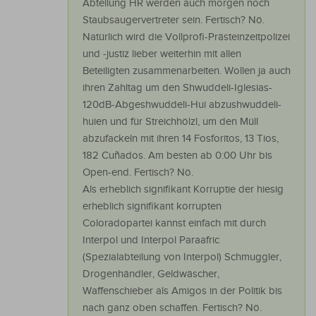
Abteilung HR werden auch morgen noch
Staubsaugervertreter sein. Fertisch? Nö.
Natürlich wird die Vollprofi-Prästeinzeitpolizei
und -justiz lieber weiterhin mit allen
Beteiligten zusammenarbeiten. Wollen ja auch
ihren Zahltag um den Shwuddeli-Iglesias-
120dB-Abgeshwuddeli-Hui abzushwuddeli-
huien und für Streichhölzl, um den Müll
abzufackeln mit ihren 14 Fosforitos, 13 Tios,
182 Cuñados. Am besten ab 0:00 Uhr bis
Open-end. Fertisch? Nö.
Als erheblich signifikant Korruptie der hiesig
erheblich signifikant korrupten
Coloradopartei kannst einfach mit durch
Interpol und Interpol Paraafric
(Spezialabteilung von Interpol) Schmuggler,
Drogenhändler, Geldwäscher,
Waffenschieber als Amigos in der Politik bis
nach ganz oben schaffen. Fertisch? Nö.