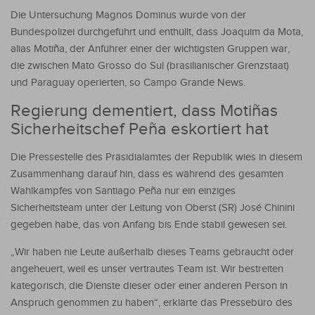
Die Untersuchung Magnos Dominus wurde von der
Bundespolizei durchgeführt und enthüllt, dass Joaquim da Mota,
alias Motiña, der Anführer einer der wichtigsten Gruppen war,
die zwischen Mato Grosso do Sul (brasilianischer Grenzstaat)
und Paraguay operierten, so Campo Grande News.
Regierung dementiert, dass Motiñas
Sicherheitschef Peña eskortiert hat
Die Pressestelle des Präsidialamtes der Republik wies in diesem
Zusammenhang darauf hin, dass es während des gesamten
Wahlkampfes von Santiago Peña nur ein einziges
Sicherheitsteam unter der Leitung von Oberst (SR) José Chinini
gegeben habe, das von Anfang bis Ende stabil gewesen sei.
„Wir haben nie Leute außerhalb dieses Teams gebraucht oder
angeheuert, weil es unser vertrautes Team ist. Wir bestreiten
kategorisch, die Dienste dieser oder einer anderen Person in
Anspruch genommen zu haben“, erklärte das Pressebüro des