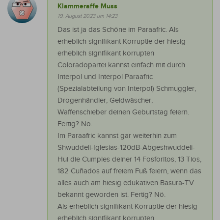
Klammeraffe Muss
19. August 2023 um 14:23
Das ist ja das Schöne im Paraafric. Als
erheblich signifikant Korruptie der hiesig
erheblich signifikant korrupten
Coloradopartei kannst einfach mit durch
Interpol und Interpol Paraafric
(Spezialabteilung von Interpol) Schmuggler,
Drogenhändler, Geldwäscher,
Waffenschieber deinen Geburtstag feiern.
Fertig? Nö.
Im Paraafric kannst gar weiterhin zum
Shwuddeli-Iglesias-120dB-Abgeshwuddeli-
Hui die Cumples deiner 14 Fosforitos, 13 Tios,
182 Cuñados auf freiem Fuß feiern, wenn das
alles auch am hiesig edukativen Basura-TV
bekannt geworden ist. Fertig? Nö.
Als erheblich signifikant Korruptie der hiesig
erheblich signifikant korrupten