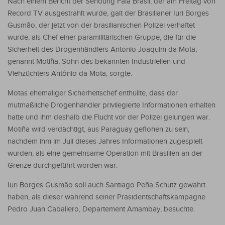
Nach einem Bericht der Sendung Fala Brasil, der am Freitag von
Record TV ausgestrahlt wurde, galt der Brasilianer Iuri Borges
Gusmão, der jetzt von der brasilianischen Polizei verhaftet
wurde, als Chef einer paramilitärischen Gruppe, die für die
Sicherheit des Drogenhändlers Antonio Joaquim da Mota,
genannt Motiña, Sohn des bekannten Industriellen und
Viehzüchters Antônio da Mota, sorgte.
Motas ehemaliger Sicherheitschef enthüllte, dass der
mutmaßliche Drogenhändler privilegierte Informationen erhalten
hatte und ihm deshalb die Flucht vor der Polizei gelungen war.
Motiña wird verdächtigt, aus Paraguay geflohen zu sein,
nachdem ihm im Juli dieses Jahres Informationen zugespielt
wurden, als eine gemeinsame Operation mit Brasilien an der
Grenze durchgeführt worden war.
Iuri Borges Gusmão soll auch Santiago Peña Schutz gewährt
haben, als dieser während seiner Präsidentschaftskampagne
Pedro Juan Caballero, Departement Amambay, besuchte.