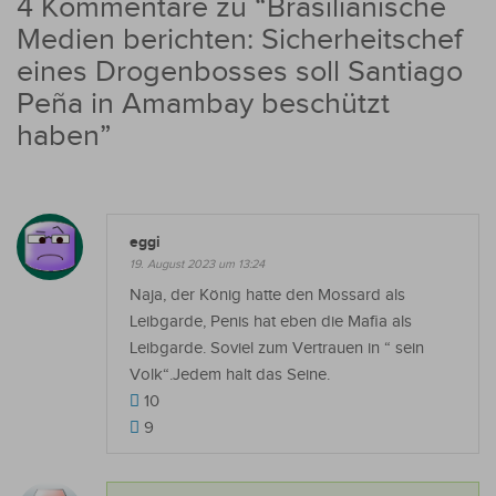
4 Kommentare zu “
Brasilianische
Medien berichten: Sicherheitschef
eines Drogenbosses soll Santiago
Peña in Amambay beschützt
haben
”
eggi
19. August 2023 um 13:24
Naja, der König hatte den Mossard als
Leibgarde, Penis hat eben die Mafia als
Leibgarde. Soviel zum Vertrauen in “ sein
Volk“.Jedem halt das Seine.
10
9