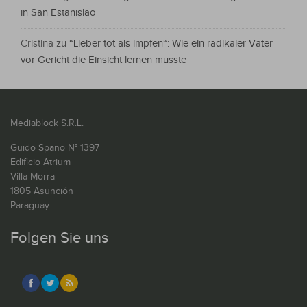
in San Estanislao
Cristina
zu
“Lieber tot als impfen“: Wie ein radikaler Vater
vor Gericht die Einsicht lernen musste
Mediablock S.R.L.
Guido Spano N° 1397
Edificio Atrium
Villa Morra
1805 Asunción
Paraguay
Folgen Sie uns