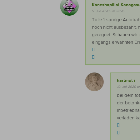
Kaneshapillai Kanagas
9. Juli 2020 um 22:26
Tolle 1-spurige Autobah
noch nicht ausbezahlt, n
geregnet. Schauen wir 
eingangs erwähnten Erei
hartmut i
10. Juli 2020 u
bei dem fo
der betonko
inbetriebna
verladen ka