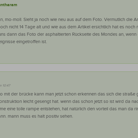
untharam
n, mo-moll. Sieht ja noch wie neu aus auf dem Foto. Vermutlich die 
och nicht 14 Tage alt und wie aus dem Artikel ersichtlich hat es noch n
uns dann das Foto der asphaltierten Rückseite des Mondes an, wenn 
gnisse eingetroffen ist.
m 10:47
to mit der brücke kann man jetzt schon erkennen das sich die straße
nstruktion leicht gesengt hat. wenn das schon jetzt so ist wird da na
me eine tolle rampe entstehen, hat natürlich den vorteil das man da ri
nn. mann muss es halt positiv sehen.