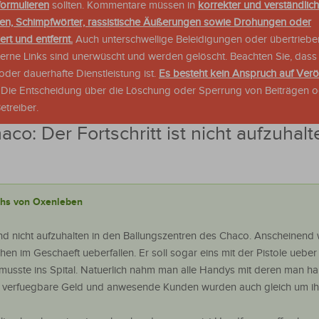
formulieren
sollten. Kommentare müssen in
korrekter und verständlic
en, Schimpfwörter, rassistische Äußerungen sowie Drohungen oder
rt und entfernt.
Auch unterschwellige Beleidigungen oder übertriebe
xterne Links sind unerwüscht und werden gelöscht. Beachten Sie, dass
der dauerhafte Dienstleistung ist.
Es besteht kein Anspruch auf Verö
. Die Entscheidung über die Löschung oder Sperrung von Beiträgen 
treiber.
aco: Der Fortschritt ist nicht aufzuhalt
chs von Oxenleben
ind nicht aufzuhalten in den Ballungszentren des Chaco. Anscheinend
en im Geschaeft ueberfallen. Er soll sogar eins mit der Pistole uebe
ste ins Spital. Natuerlich nahm man alle Handys mit deren man ha
verfuegbare Geld und anwesende Kunden wurden auch gleich um ih