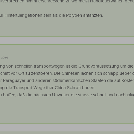
ltverbrechen nimmt erschreckend zu wo meist Handfeuerwaffen benu
ur Hintertuer geflohen sein als die Polypen antanzten.
 19:18
ung von schnellen transportwegen ist die Grundvoraussetzung um die
schaft vor Ort zu zerstoeren. Die Chinesen lachen sich schlapp ueber 
er Paraguayer und anderen südamerikanischen Staaten die auf Kosten
ng die Transport Wege fuer China Schrott bauen.
zu hoffen, daß die nächsten Unwetter die strasse schnell und nachhalti