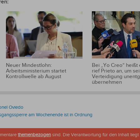
ren:
Neuer Mindestlohn:
Bei „Yo Creo“ heißt
Arbeitsministerium startet
rief Prieto an, um se
Kontrollwelle ab August
Verteidigung unentge
übernehmen
onel Oviedo
usgangssperre am Wochenende ist in Ordnung
ommentare
themenbezogen
sind. Die Verantwortung für den Inhalt liegt 