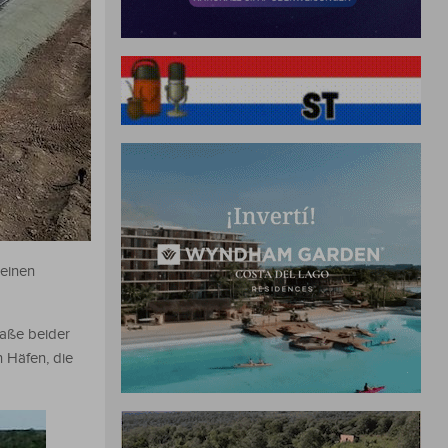
keinen
raße beider
 Häfen, die