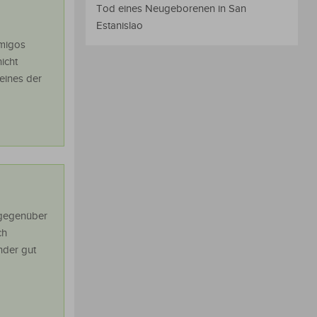
Tod eines Neugeborenen in San
Estanislao
Amigos
icht
eines der
 gegenüber
ch
nder gut