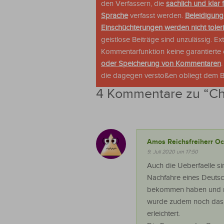
den Verfassern, die
sachlich und klar 
Sprache
verfasst werden.
Beleidigung
Einschüchterungen werden nicht tolerie
geistlose Beiträge sind unzulässig. E
Kommentarfunktion keine garantierte o
oder Speicherung von Kommentaren
die dagegen verstoßen obliegt dem Be
4 Kommentare zu “
Ch
Amos Reichsfreiherr O
9. Juli 2020 um 17:50
Auch die Ueberfaelle s
Nachfahre eines Deutsch
bekommen haben und mus
wurde zudem noch das 
erleichtert.