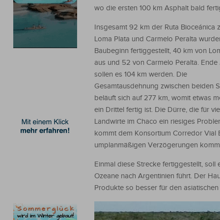
wo die ersten 100 km Asphalt bald ferti
Insgesamt 92 km der Ruta Bioceánica 
Loma Plata und Carmelo Peralta wurden
Baubeginn fertiggestellt, 40 km von Lo
aus und 52 von Carmelo Peralta. Ende J
sollen es 104 km werden. Die
Gesamtausdehnung zwischen beiden S
beläuft sich auf 277 km, womit etwas m
ein Drittel fertig ist. Die Dürre, die für vie
Landwirte im Chaco ein riesiges Problem
kommt dem Konsortium Corredor Vial Bi
umplanmäßigen Verzögerungen kommt
Einmal diese Strecke fertiggestellt, so
Ozeane nach Argentinien führt. Der Hau
Produkte so besser für den asiatischen