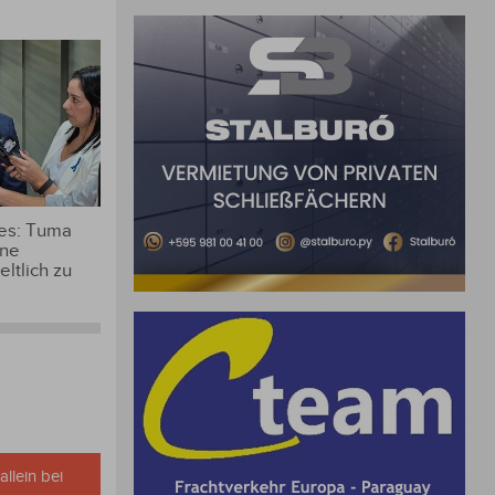
 es: Tuma
ine
ltlich zu
allein bei