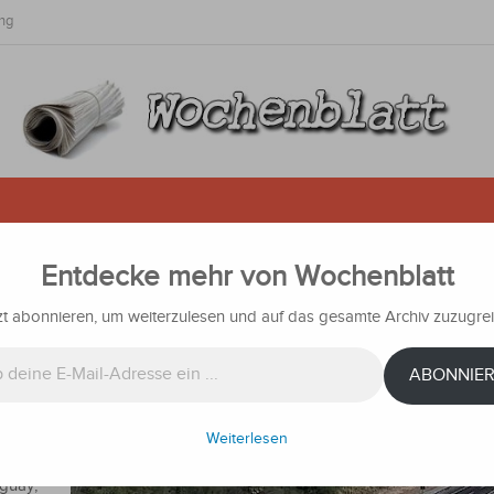
ng
Entdecke mehr von Wochenblatt
itt ist nicht aufzuhalten
zt abonnieren, um weiterzulesen und auf das gesamte Archiv zuzugrei
hten
ABONNIE
des
mmen,
Davon
Weiterlesen
guay,