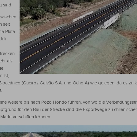
g sind.
zwischen
 seit
ma Plata
uli
trecken
ehr als
le
 ist,
oceánico (Queiroz Galvão S.A. und Ocho A) wie gelegen, da es zu 
.
ll eine weitere bis nach Pozo Hondo führen, von wo die Verbindungsst
ptgrund für den Bau der Strecke sind die Exportwege zu chilenischen
 Markt verschiffen können.