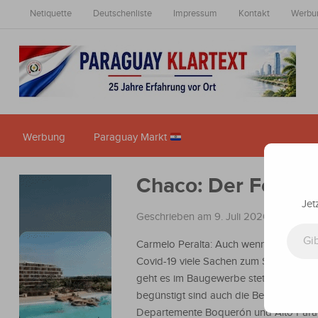
Netiquette
Deutschenliste
Impressum
Kontakt
Werbu
Werbung
Paraguay Markt
Chaco: Der Fortschr
Jet
Geschrieben am 9. Juli 2020
in
Nachric
Gib deine E-Mail-Adresse ein ...
Carmelo Peralta: Auch wenn in Zeiten 
Covid-19 viele Sachen zum Stehen ko
geht es im Baugewerbe stetig weiter. 
begünstigt sind auch die Bewohner der
Departemente Boquerón und Alto Para