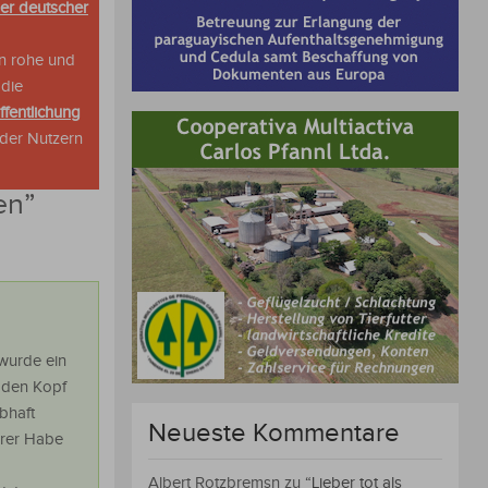
her deutscher
n rohe und
 die
ffentlichung
oder Nutzern
en
”
 wurde ein
r den Kopf
bhaft
Neueste Kommentare
rer Habe
Albert Rotzbremsn
zu
“Lieber tot als