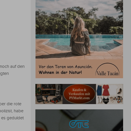
 noch auf den
igten
er die rote
olizist, habe
b es geduldet