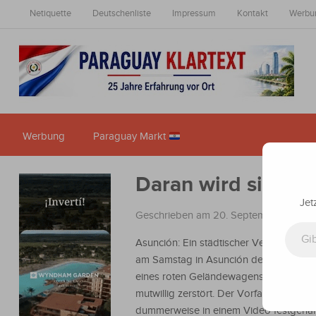
Netiquette
Deutschenliste
Impressum
Kontakt
Werbu
Werbung
Paraguay Markt
Daran wird sich wo
Jet
Geschrieben am 20. September 2023
Gib deine E-Mail-Adresse ein ...
Asunción: Ein städtischer Verkehrspolizi
am Samstag in Asunción den Seitenspi
eines roten Geländewagens beim Vorb
mutwillig zerstört. Der Vorfall wurde
dummerweise in einem Video festgehal