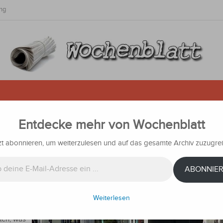
ng
Entdecke mehr von Wochenblatt
hl nichts ändern
zt abonnieren, um weiterzulesen und auf das gesamte Archiv zuzugrei
in
Nachrichten
ABONNIE
st hat
egel
eifahren
Weiterlesen
ten, was