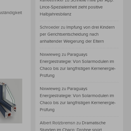
Kaffeetrinker
zu
Schnelle Hilfe per App:
Lince-Spezialeinheit zieht positive
uständigkeit
Halbjahresbilanz
Schroeder
zu
Impfung von drei Kindern
per Gerichtsentscheidung nach
anhaltender Weigerung der Eltern
Nixwieweg
zu
Paraguays
Energiestrategie: Von Solarmodulen im
Chaco bis zur langfristigen Kernenergie-
Prüfung
Nixwieweg
zu
Paraguays
Energiestrategie: Von Solarmodulen im
Chaco bis zur langfristigen Kernenergie-
Prüfung
Albert Rotzbremsn
zu
Dramatische
Stunden im Chaco: Drohne spürt