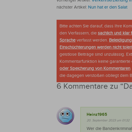
vorheriger Artikel:
Verkehrserziehung in
nächster Artikel:
Nun hat er den Salat
Bitte achten Sie darauf, dass Ihre K
den Verfassern, die
sachlich und klar 
Sprache
verfasst werden.
Beleidigung
Einschüchterungen werden nicht tolerie
geistlose Beiträge sind unzulässig. E
Kommentarfunktion keine garantierte o
oder Speicherung von Kommentaren
die dagegen verstoßen obliegt dem Be
6 Kommentare zu “
Da
Heinz1965
20. September 2023 um 01:32
Wer die Bandenkriminali