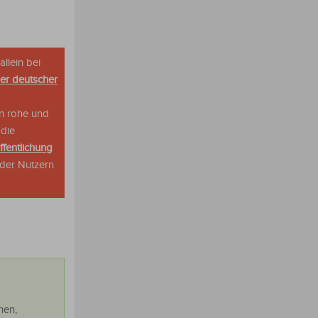
allein bei
her deutscher
n rohe und
 die
ffentlichung
oder Nutzern
nen,